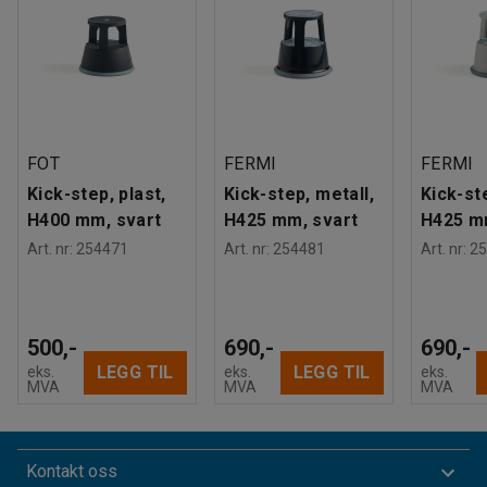
FOT
FERMI
FERMI
Kick-step, plast,
Kick-step, metall,
Kick-st
H400 mm, svart
H425 mm, svart
H425 m
Art. nr
:
254471
Art. nr
:
254481
Art. nr
:
25
500,-
690,-
690,-
LEGG TIL
LEGG TIL
eks.
eks.
eks.
MVA
MVA
MVA
Kontakt oss