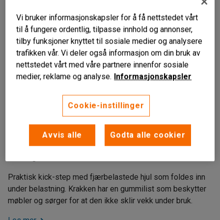
Vi bruker informasjonskapsler for å få nettstedet vårt
til å fungere ordentlig, tilpasse innhold og annonser,
tilby funksjoner knyttet til sosiale medier og analysere
trafikken vår. Vi deler også informasjon om din bruk av
nettstedet vårt med våre partnere innenfor sosiale
medier, reklame og analyse.
Informasjonskapsler
Cookie-instillinger
Fjærbelastede hjul
Avvis alle
Godta alle cookier
Slitesterk plast
Med gummilist
Praktisk kick-step med fjærbelastede hjul som foldes inn
under belastning. Krakken har en gummilist som beskytter
møbler og sørger for at den ikke sklir vekk under bruk.