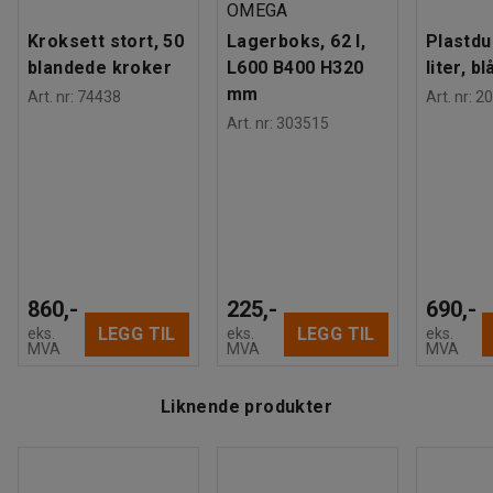
OMEGA
Kroksett stort, 50
Lagerboks, 62 l,
Plastdu
blandede kroker
L600 B400 H320
liter, bl
mm
Art. nr
:
74438
Art. nr
:
20
Art. nr
:
303515
860,-
225,-
690,-
LEGG TIL
LEGG TIL
eks.
eks.
eks.
MVA
MVA
MVA
Liknende produkter