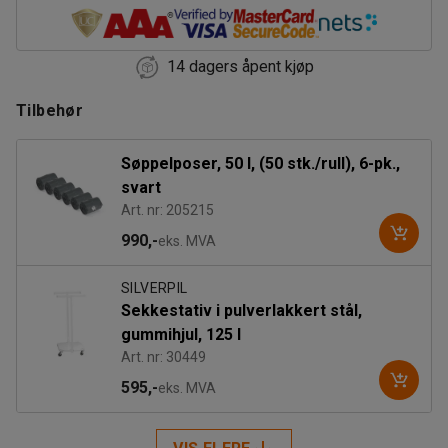
14 dagers åpent kjøp
Tilbehør
Søppelposer, 50 l, (50 stk./rull), 6-pk.,
svart
Art. nr: 205215
990,-
eks. MVA
SILVERPIL
Sekkestativ i pulverlakkert stål,
gummihjul, 125 l
Art. nr: 30449
595,-
eks. MVA