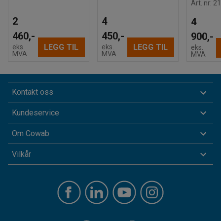
Art. nr
:
21
2
4
4
460,-
450,-
900,-
LEGG TIL
LEGG TIL
eks.
eks.
eks.
MVA
MVA
MVA
Kontakt oss
Kundeservice
Om Cowab
Vilkår