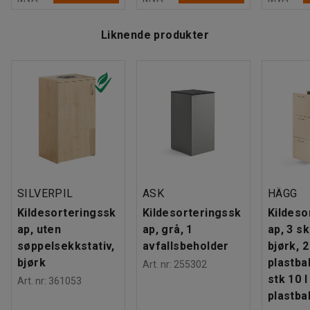
Liknende produkter
SILVERPIL
ASK
HÄGG
Kildesorteringssk
Kildesorteringssk
Kildeso
ap, uten
ap, grå, 1
ap, 3 sk
søppelsekkstativ,
avfallsbeholder
bjørk, 2
bjørk
plastba
Art. nr
:
255302
stk 10 l
Art. nr
:
361053
plastba