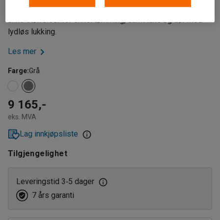
Avfallsoppbevaringen har uttrekkbare avfallsbeholdere i
ulike størrelser for enkel tømming, samt luke og dør med
lydløs lukking.
Les mer
Farge
:
Grå
9 165,-
eks. MVA
Lag innkjøpsliste
Tilgjengelighet
Leveringstid 3
5 dager
‑
7 års garanti