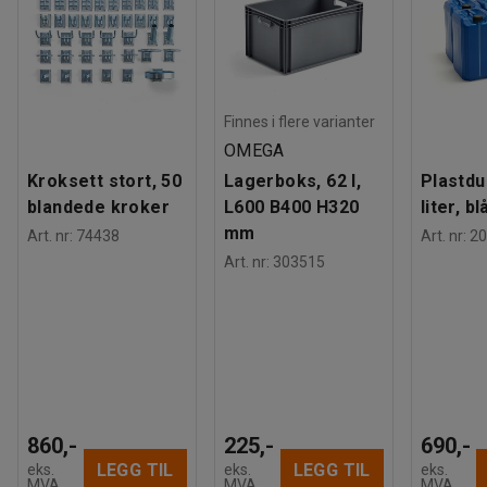
Finnes i flere varianter
OMEGA
Kroksett stort, 50
Lagerboks, 62 l,
Plastdu
blandede kroker
L600 B400 H320
liter, bl
mm
Art. nr
:
74438
Art. nr
:
20
Art. nr
:
303515
860,-
225,-
690,-
LEGG TIL
LEGG TIL
eks.
eks.
eks.
MVA
MVA
MVA