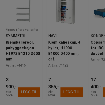
Finnes i flere varianter
SYMMETRI
NAVI
KONDE
Kjemikaliereol,
Kjemikalieskap, 4
Oppsam
påbyggseksjon
hyller, H1900
for IBC
H1972 B1210 D600
B1000 D400 mm,
dobbel
mm
grå
Art. nr
:
73
Art. nr
:
74416
Art. nr
:
74422
3
7
17
900,-
355,-
400,-
LEGG TIL
LEGG TIL
eks.
eks.
eks.
MVA
MVA
MVA