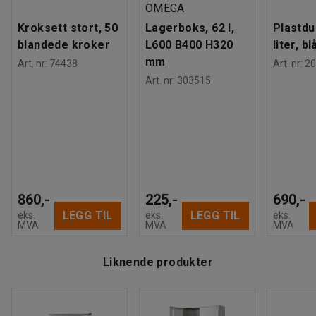
OMEGA
Kroksett stort, 50
Lagerboks, 62 l,
Plastdu
blandede kroker
L600 B400 H320
liter, bl
mm
Art. nr
:
74438
Art. nr
:
20
Art. nr
:
303515
860,-
225,-
690,-
LEGG TIL
LEGG TIL
eks.
eks.
eks.
MVA
MVA
MVA
Liknende produkter