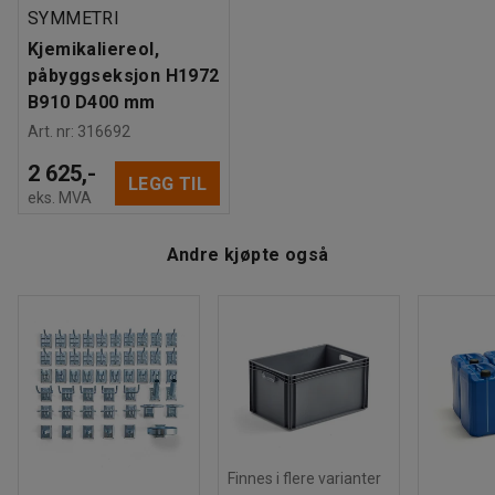
Montering
:
Leveres umontert
SYMMETRI
Kjemikaliereol,
påbyggseksjon H1972
B910 D400 mm
Art. nr
:
316692
2 625,-
LEGG TIL
eks. MVA
Andre kjøpte også
Finnes i flere varianter