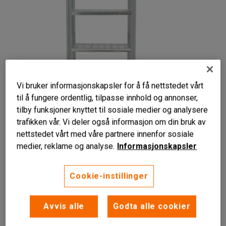
Vi bruker informasjonskapsler for å få nettstedet vårt
til å fungere ordentlig, tilpasse innhold og annonser,
tilby funksjoner knyttet til sosiale medier og analysere
Liknende produkter
trafikken vår. Vi deler også informasjon om din bruk av
nettstedet vårt med våre partnere innenfor sosiale
Grunnseksjon
medier, reklame og analyse.
Informasjonskapsler
Gjennomslipp
Kan bygges på
Cookie-instillinger
Grunnseksjon til kjemikaliereol
Les mer
Avvis alle
Godta alle cookier
Bredde (mm)