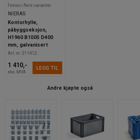
Anbefalt antall personer til håndtering
:
2
påbyggsseksjoner, hvis du trenger mer oppbevaringsplass.
Finnes i flere varianter
Beregnet håndteringstid/person
:
30
Min
Du kan også supplere med ekstra hylleplan. Ekstra hyller og
NIERAS
Vekt
:
24
kg
flere hylleseksjoner til påbygg selges separat.
Kontorhylle,
Montering
:
Leveres umontert
påbyggseksjon,
H1960 B1005 D400
mm, galvanisert
Art. nr
:
211412
1 410,-
LEGG TIL
eks. MVA
Andre kjøpte også