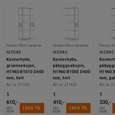
Finnes i flere varianter
Finnes i flere varianter
Finnes i f
NIERAS
NIERAS
NIERAS
Kontorhylle,
Kontorhylle,
Kontorh
grunnseksjon,
påbyggseksjon,
påbygg
H1960 B1010 D400
H1960 B1005 D400
H1960 
mm, hvit
mm, hvit
mm, gal
Art. nr
:
211422
Art. nr
:
211432
Art. nr
:
21
1
1
1
610,-
410,-
330,-
LEGG TIL
LEGG TIL
eks.
eks.
eks.
MVA
MVA
MVA