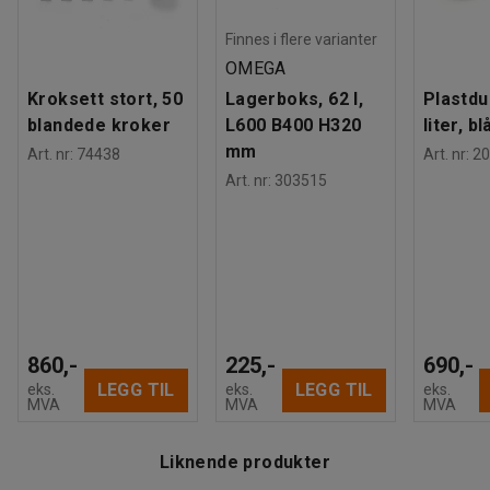
Finnes i flere varianter
OMEGA
Kroksett stort, 50
Lagerboks, 62 l,
Plastdu
blandede kroker
L600 B400 H320
liter, bl
mm
Art. nr
:
74438
Art. nr
:
20
Art. nr
:
303515
860,-
225,-
690,-
LEGG TIL
LEGG TIL
eks.
eks.
eks.
MVA
MVA
MVA
Liknende produkter