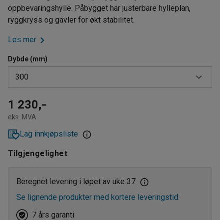
oppbevaringshylle. Påbygget har justerbare hylleplan,
ryggkryss og gavler for økt stabilitet.
Les mer
Dybde (mm)
300
300
1 230,-
eks. MVA
400
Lag innkjøpsliste
500
Tilgjengelighet
Beregnet levering i løpet av uke 37
Se lignende produkter med kortere leveringstid
7 års garanti