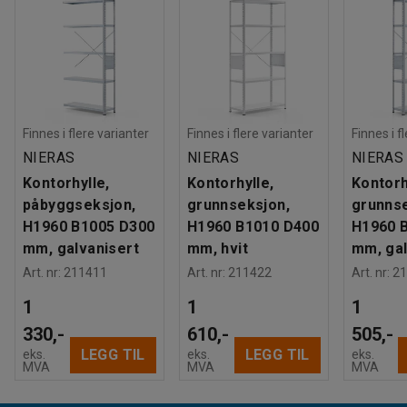
Finnes i flere varianter
Finnes i flere varianter
Finnes i f
NIERAS
NIERAS
NIERAS
Kontorhylle,
Kontorhylle,
Kontorh
påbyggseksjon,
grunnseksjon,
grunnse
H1960 B1005 D300
H1960 B1010 D400
H1960 
mm, galvanisert
mm, hvit
mm, gal
Art. nr
:
211411
Art. nr
:
211422
Art. nr
:
21
1
1
1
330,-
610,-
505,-
LEGG TIL
LEGG TIL
eks.
eks.
eks.
MVA
MVA
MVA