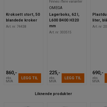
Antall hyller
:
5
Du kan enkelt justere høyden på hyllene med intervaller på
Finnes i flere varianter
Maksbelastning hylle (jevnt fordelt)
:
70
kg
40 mm.
OMEGA
Anbefalt antall personer til håndtering
:
2
Kroksett stort, 50
Lagerboks, 62 l,
Plastdu
Beregnet håndteringstid/person
:
20
Min
Husk å velge påbyggseksjon med samme dybde som
blandede kroker
L600 B400 H320
liter, bl
Vekt
:
16,6
kg
grunnseksjonen. Hvis du trenger mer oppbevaringsplass,
mm
Art. nr
:
74438
Art. nr
:
20
Montering
:
Leveres umontert
kan du supplere med flere forlengelsesseksjoner eller
Art. nr
:
303515
ekstra hyller (selges separat).
860,-
225,-
690,-
LEGG TIL
LEGG TIL
eks.
eks.
eks.
MVA
MVA
MVA
Liknende produkter