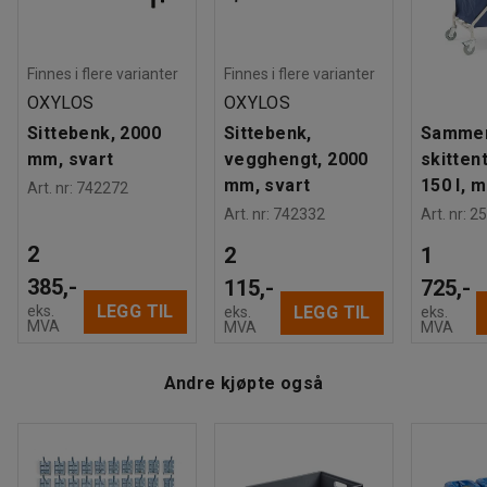
Finnes i flere varianter
Finnes i flere varianter
OXYLOS
OXYLOS
Sittebenk, 2000
Sittebenk,
Sammen
mm, svart
vegghengt, 2000
skitten
mm, svart
150 l, 
Art. nr
:
742272
Art. nr
:
742332
Art. nr
:
25
2
2
1
385,-
115,-
725,-
LEGG TIL
eks.
LEGG TIL
eks.
eks.
MVA
MVA
MVA
Andre kjøpte også