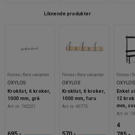
Liknende produkter
Finnes i flere varianter
Finnes i flere varianter
Finnes i f
OXYLOS
OXYLOS
OXYLO
Kroklist, 6 kroker,
Kroklist, 6 kroker,
Enkel s
1000 mm, grå
1000 mm, furu
12 krok
mm, sv
Art. nr
:
742221
Art. nr
:
40773
Art. nr
:
74
4
695,-
570,-
785,-