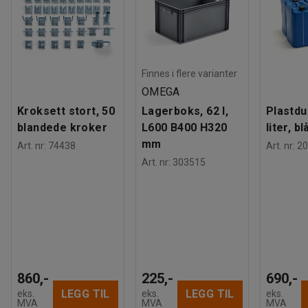
Finnes i flere varianter
OMEGA
Kroksett stort, 50
Lagerboks, 62 l,
Plastdu
blandede kroker
L600 B400 H320
liter, bl
mm
Art. nr
:
74438
Art. nr
:
20
Art. nr
:
303515
860,-
225,-
690,-
LEGG TIL
LEGG TIL
eks.
eks.
eks.
MVA
MVA
MVA