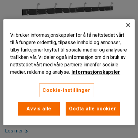
Vi bruker informasjonskapsler for å få nettstedet vårt
til å fungere ordentlig, tilpasse innhold og annonser,
tilby funksjoner knyttet til sosiale medier og analysere
trafikken vår. Vi deler også informasjon om din bruk av
nettstedet vårt med våre partnere innenfor sosiale
medier, reklame og analyse.
Informasjonskapsler
Liknende produkter
Slitesterk
Cookie-instillinger
Plassbesparende
Praktisk tilbehør
Avvis alle
Godta alle cookier
Slitesterk kroklist med kraftige kroker der halvparten er
lange og resten er korte kroker.
Les mer