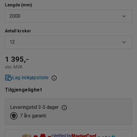
Lengde (mm)
2000
Antall kroker
1000
12
1500
2000
6
1 395,-
eks. MVA
8
Lag innkjøpsliste
12
Tilgjengelighet
Leveringstid 3
5 dager
‑
7 års garanti