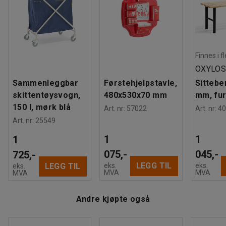
Finnes i f
OXYLO
Sammenleggbar
Førstehjelpstavle,
Sittebe
skittentøysvogn,
480x530x70 mm
mm, fu
150 l, mørk blå
Art. nr
:
57022
Art. nr
:
40
Art. nr
:
25549
1
1
1
075,-
045,-
725,-
LEGG TIL
eks.
eks.
LEGG TIL
eks.
MVA
MVA
MVA
Andre kjøpte også