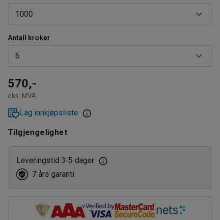
1000
Antall kroker
1000
6
1500
2000
6
570,-
eks. MVA
8
Lag innkjøpsliste
12
Tilgjengelighet
Leveringstid 3
5 dager
‑
7 års garanti