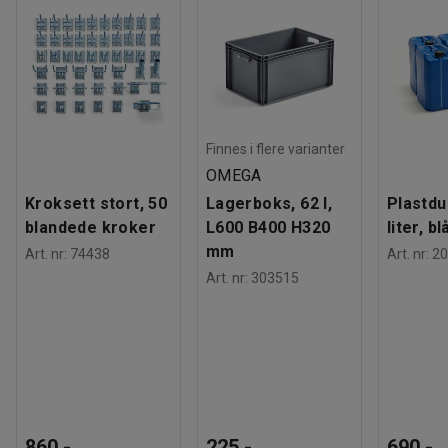
Finnes i flere varianter
OMEGA
Kroksett stort, 50
Lagerboks, 62 l,
Plastdu
blandede kroker
L600 B400 H320
liter, bl
mm
Art. nr
:
74438
Art. nr
:
20
Art. nr
:
303515
860,-
225,-
690,-