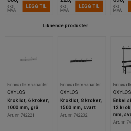
LEGG TIL
LEGG TIL
eks.
eks.
eks.
MVA
MVA
MVA
Liknende produkter
Finnes i flere varianter
Finnes i flere varianter
Finnes i f
OXYLOS
OXYLOS
OXYLO
Kroklist, 6 kroker,
Kroklist, 8 kroker,
Enkel s
1000 mm, grå
1500 mm, svart
12 krok
mm, sv
Art. nr
:
742221
Art. nr
:
742232
Art. nr
:
74