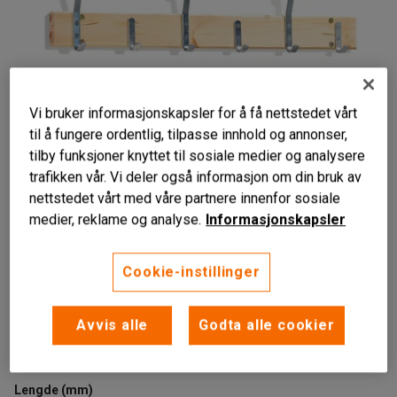
Vi bruker informasjonskapsler for å få nettstedet vårt
til å fungere ordentlig, tilpasse innhold og annonser,
tilby funksjoner knyttet til sosiale medier og analysere
trafikken vår. Vi deler også informasjon om din bruk av
nettstedet vårt med våre partnere innenfor sosiale
medier, reklame og analyse.
Informasjonskapsler
Enkle og doble kroker
Passer i alle miljøer
Cookie-instillinger
Klarlakkert furu
Kroklist med enkle og doble kroker.
Avvis alle
Godta alle cookier
Les mer
Lengde (mm)