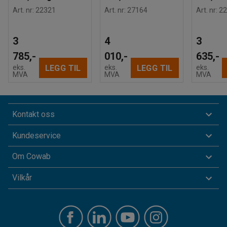
Art. nr
:
22321
Art. nr
:
27164
Art. nr
:
22
3
4
3
785,-
010,-
635,-
LEGG TIL
LEGG TIL
eks.
eks.
eks.
MVA
MVA
MVA
Kontakt oss
Kundeservice
Om Cowab
Vilkår