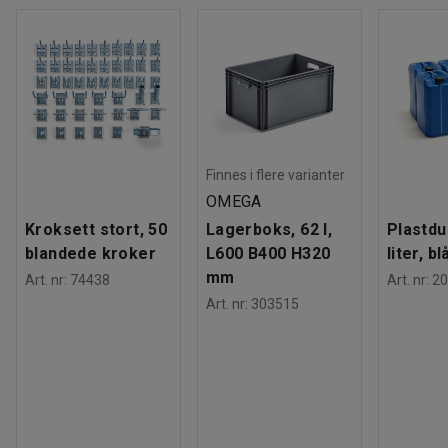
Finnes i flere varianter
OMEGA
Kroksett stort, 50
Lagerboks, 62 l,
Plastdu
blandede kroker
L600 B400 H320
liter, bl
mm
Art. nr
:
74438
Art. nr
:
20
Art. nr
:
303515