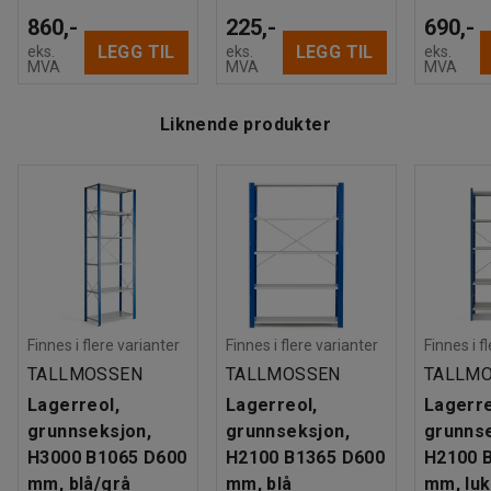
860,-
225,-
690,-
LEGG TIL
LEGG TIL
eks.
eks.
eks.
MVA
MVA
MVA
Liknende produkter
Finnes i flere varianter
Finnes i flere varianter
Finnes i f
TALLMOSSEN
TALLMOSSEN
TALLM
Lagerreol,
Lagerreol,
Lagerre
grunnseksjon,
grunnseksjon,
grunnse
H3000 B1065 D600
H2100 B1365 D600
H2100 
mm, blå/grå
mm, blå
mm, luk