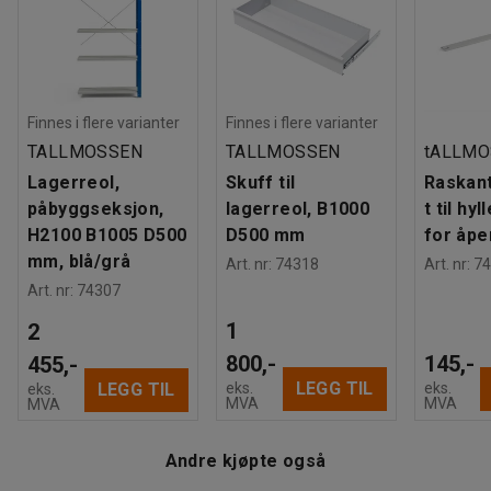
Farge stolpe
:
Blå
ryggkryss eller avstiver for å øke stabiliteten. Du kan også
Fargekode stolpe
:
RAL 5005
utvide hyllesystemet med ekstra hyller, skuffer, dører og
Materiale hylle
:
Stål
annet smart tilbehør.
Antall hyller
:
5
Maksbelastning hylle (jevnt fordelt)
:
150
kg
Finnes i flere varianter
Finnes i flere varianter
Gavl
:
Åpen gavl
TALLMOSSEN
TALLMOSSEN
tALLMO
Anbefalt antall personer til håndtering
:
2
Lagerreol,
Skuff til
Raskant
Beregnet håndteringstid/person
:
30
Min
påbyggseksjon,
lagerreol, B1000
t til hy
Vekt
:
34,7
kg
H2100 B1005 D500
D500 mm
for åpe
Montering
:
Leveres umontert
mm, blå/grå
Art. nr
:
74318
Art. nr
:
74
Art. nr
:
74307
1
2
800,-
145,-
455,-
LEGG TIL
eks.
eks.
LEGG TIL
eks.
MVA
MVA
MVA
Andre kjøpte også