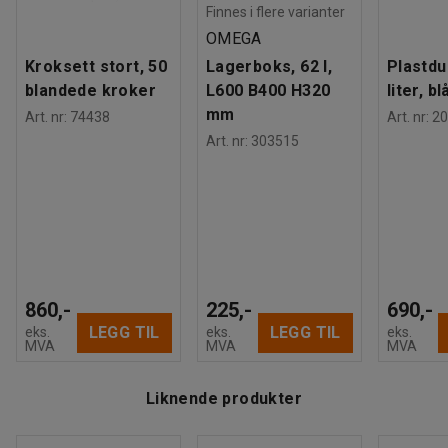
Finnes i flere varianter
OMEGA
Kroksett stort, 50
Lagerboks, 62 l,
Plastdu
blandede kroker
L600 B400 H320
liter, bl
mm
Art. nr
:
74438
Art. nr
:
20
Art. nr
:
303515
860,-
225,-
690,-
LEGG TIL
LEGG TIL
eks.
eks.
eks.
MVA
MVA
MVA
Liknende produkter