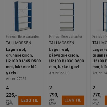
Finnes i flere varianter
Finnes i flere varianter
Finnes i f
TALLMOSSEN
TALLMOSSEN
TALLM
Lagerreol,
Lagerreol,
Lagerre
grunnseksjon,
påbyggseksjon,
grunnse
H2100 B1365 D500
H2100 B1030 D600
H2100 
mm, lukkede blå
mm, lukket gavl
mm, blå
gavler
Art. nr
:
22336
Art. nr
:
74
Art. nr
:
27234
2
2
4
790,-
770,-
225,-
LEGG TIL
eks.
eks.
LEGG TIL
eks.
MVA
MVA
MVA