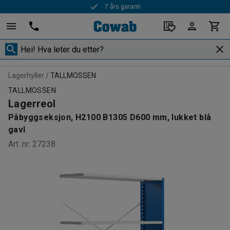
7 års garanti
Rask levering
Lagerhyller
TALLMOSSEN
TALLMOSSEN
Lagerreol
Påbyggseksjon, H2100 B1305 D600 mm, lukket blå
gavl
Art. nr
:
27238