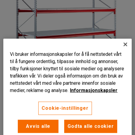
Vi bruker informasjonskapsler for å få nettstedet vårt
til å fungere ordentlig, tilpasse innhold og annonser,
tilby funksjoner knyttet til sosiale medier og analysere
Liknende produkter
trafikken vår. Vi deler også informasjon om din bruk av
nettstedet vårt med våre partnere innenfor sosiale
medier, reklame og analyse.
Informasjonskapsler
Cookie-instillinger
4 hylleplan
Solid
Avvis alle
Godta alle cookier
For løst gods