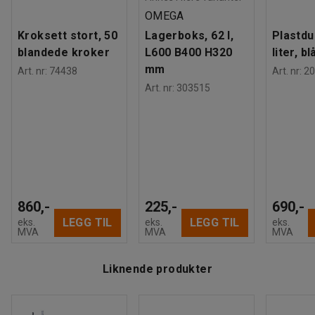
OMEGA
Kroksett stort, 50
Lagerboks, 62 l,
Plastdu
blandede kroker
L600 B400 H320
liter, bl
mm
Art. nr
:
74438
Art. nr
:
20
Art. nr
:
303515
860,-
225,-
690,-
LEGG TIL
LEGG TIL
eks.
eks.
eks.
MVA
MVA
MVA
Liknende produkter