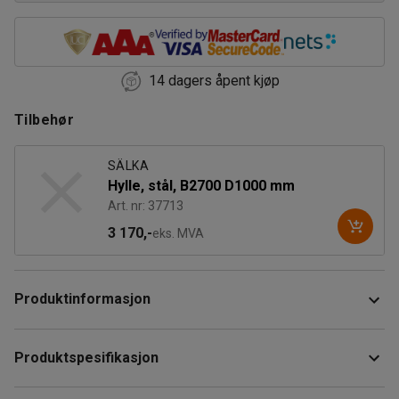
14 dagers åpent kjøp
Tilbehør
SÄLKA
Hylle, stål, B2700 D1000 mm
Art. nr: 37713
3 170,-
eks. MVA
Produktinformasjon
Grunnseksjon universalreol som leveres komplett med 4
Produktspesifikasjon
stk hyller., 2 stk gavler og 8 stk bærejern. Hylleplaten er
delt opp i 9 separate stålhylleplater, hver separate
Høyde
:
2500
mm