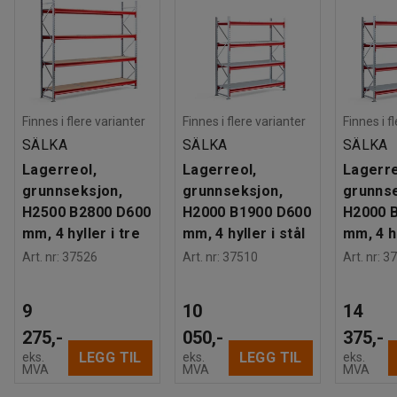
Finnes i flere varianter
Finnes i flere varianter
Finnes i f
SÄLKA
SÄLKA
SÄLKA
Lagerreol,
Lagerreol,
Lagerre
grunnseksjon,
grunnseksjon,
grunnse
H2500 B2800 D600
H2000 B1900 D600
H2000 
mm, 4 hyller i tre
mm, 4 hyller i stål
mm, 4 hy
Art. nr
:
37526
Art. nr
:
37510
Art. nr
:
37
9
10
14
275,-
050,-
375,-
LEGG TIL
LEGG TIL
eks.
eks.
eks.
MVA
MVA
MVA