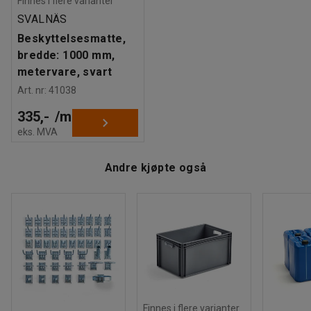
Finnes i flere varianter
SVALNÄS
Beskyttelsesmatte,
bredde: 1000 mm,
metervare, svart
Art. nr
:
41038
335,-
/
m
eks. MVA
Andre kjøpte også
Finnes i flere varianter