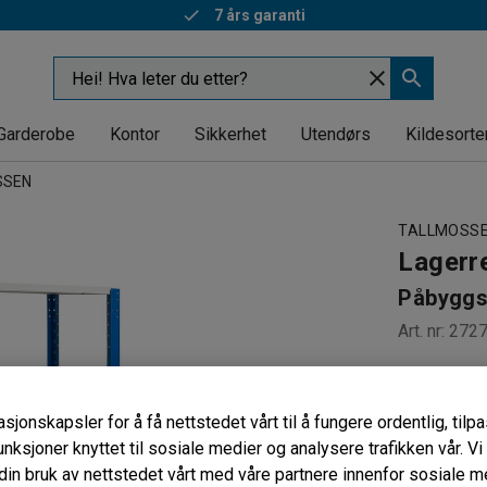
7 års garanti
Garderobe
Kontor
Sikkerhet
Utendørs
Kildesorte
SSEN
TALLMOSS
Lagerr
Påbyggs
Art. nr
:
272
Til lagerr
Slitester
sjonskapsler for å få nettstedet vårt til å fungere ordentlig, til
Seks flytt
unksjoner knyttet til sosiale medier og analysere trafikken vår. V
Dybde (mm)
in bruk av nettstedet vårt med våre partnere innenfor sosiale m