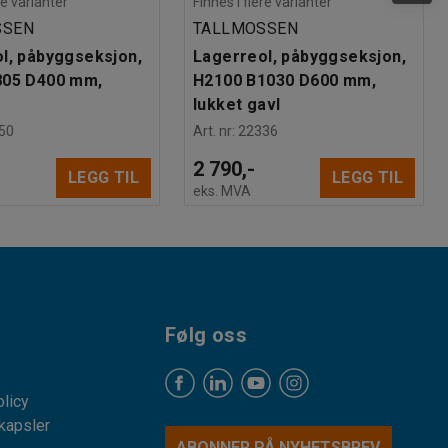
re varianter
Finnes i flere varianter
SSEN
TALLMOSSEN
l, påbyggseksjon,
Lagerreol, påbyggseksjon,
805 D400 mm,
H2100 B1030 D600 mm,
lukket gavl
50
Art. nr
:
22336
2 790,-
LEGG TIL
LEGG TIL
eks. MVA
Følg oss
licy
kapsler
ABONNER PÅ NYHETSBREV