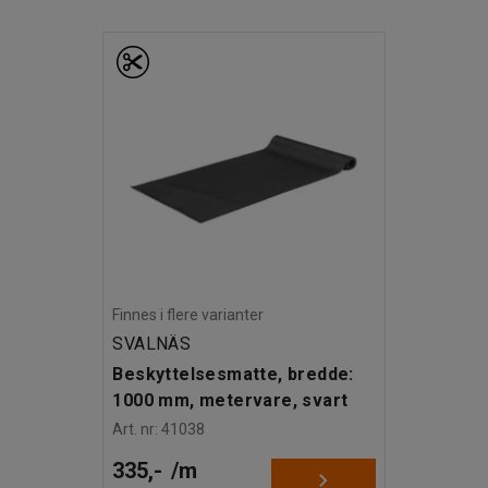
 til gavlen på selve grunnseksjonen på
 eller bolter for å bygge ut lagerhyllen.
bilitet. Bena på stolpene kan boltes fast i
 også supplere med ekstra hyller, dører,
u kan bygge en reolløsning som passer perfekt til
Finnes i flere varianter
SVALNÄS
Beskyttelsesmatte, bredde:
1000 mm, metervare, svart
Art. nr
:
41038
335,-
/
m