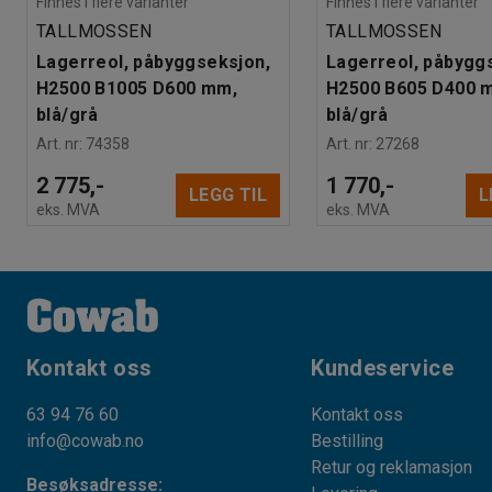
Finnes i flere varianter
Finnes i flere varianter
TALLMOSSEN
TALLMOSSEN
Lagerreol, påbyggseksjon,
Lagerreol, påbygg
H2500 B1005 D600 mm,
H2500 B605 D400 
blå/grå
blå/grå
Art. nr
:
74358
Art. nr
:
27268
2 775,-
1 770,-
LEGG TIL
L
eks. MVA
eks. MVA
Kontakt oss
Kundeservice
63 94 76 60
Kontakt oss
info@cowab.no
Bestilling
Retur og reklamasjon
Besøksadresse: