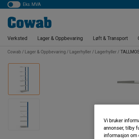
eks. MVA
Verksted
Lager & Oppbevaring
Løft & Transport
Cowab
Lager & Oppbevaring
Lagerhyller
Lagerhyller
TALLMO
Vi bruker informa
annonser, tilby f
informasjon om d