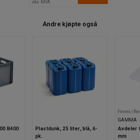
eks. MVA
Andre kjøpte også
Finnes i fle
GAMMA
600 B400
Plastdunk, 25 liter, blå, 6-
Avdeler t
pk.
mm