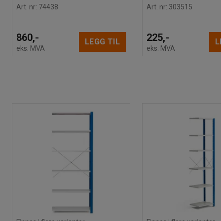
Art. nr
:
74438
Art. nr
:
303515
860,-
225,-
LEGG TIL
L
eks. MVA
eks. MVA