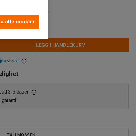
a alle cookier
LEGG I HANDLEKURV
jøpsliste
elighet
stid 3
5 dager
‑
s garanti
TALLMOSSEN