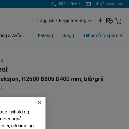
63 94 76 60
info@cowab.no
Logg inn / Registrer deg
ring & Avfall
Katalog
Blogg
Tilbudsforespørsel
EN
eol
eksjon, H2500 B805 D400 mm, blå/grå
74
eoler
k konstruksjon
passe innhold og
bare hyller
i deler også
edier, reklame og