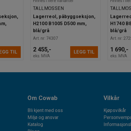
Finnes i flere varianter
Finnes i fle
TALLMOSSEN
TALLMO
seksjon,
Lagerreol, påbyggseksjon,
Lagerreo
mm,
H2100 B1005 D500 mm,
H1740 B
blå/grå
blå/grå
Art. nr
:
74307
Art. nr
:
272
2 455,-
1 690,-
EGG TIL
LEGG TIL
eks. MVA
eks. MVA
Om Cowab
Vilkår
Bli kjent med oss
Kjøpsvilkår
Miljø og ansvar
Personvernpo
Katalog
Informasjons