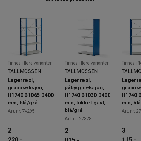
Finnes i flere varianter
Finnes i flere varianter
Finnes i f
TALLMOSSEN
TALLMOSSEN
TALLM
Lagerreol,
Lagerreol,
Lagerre
grunnseksjon,
påbyggseksjon,
grunnse
H1740 B1065 D400
H1740 B1030 D400
H1740 
mm, blå/grå
mm, lukket gavl,
mm, blå
blå/grå
Art. nr
:
74295
Art. nr
:
27
Art. nr
:
22328
2
3
2
220,-
115,-
015,-