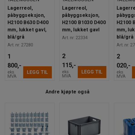
Antall hyller
:
5
eller flere hylleseksjoner.
Lagerreol,
Lagerreol,
Lagerre
Maksbelastning hylle (jevnt fordelt)
:
150
kg
påbyggseksjon,
påbyggseksjon,
påbygg
Gavl
:
Lukket gavl
Du kan også kjøpe ekstra hyller, dører, skuffer og annet
H2100 B630 D400
H2100 B1030 D400
H2100 
Anbefalt antall personer til håndtering
:
2
smart tilbehør til hyllestativet, slik at du kan bygge en
mm, lukket gavl,
mm, lukket gavl
mm, luk
Beregnet håndteringstid/person
:
30
Min
reolløsning som passer perfekt for din arbeidsplass. Alt av
blå/grå
blå/grå
Art. nr
:
22334
Vekt
:
19,7
kg
tilbehør selges separat.
Art. nr
:
27280
Art. nr
:
27
Montering
:
Leveres umontert
2
1
2
115,-
800,-
020,-
LEGG TIL
eks.
LEGG TIL
eks.
eks.
MVA
MVA
MVA
Andre kjøpte også