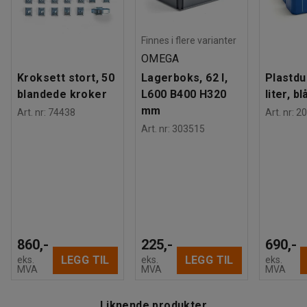
Finnes i flere varianter
OMEGA
Kroksett stort, 50
Lagerboks, 62 l,
Plastdu
blandede kroker
L600 B400 H320
liter, bl
mm
Art. nr
:
74438
Art. nr
:
20
Art. nr
:
303515
860,-
225,-
690,-
LEGG TIL
LEGG TIL
eks.
eks.
eks.
MVA
MVA
MVA
Liknende produkter