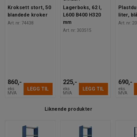
Kroksett stort, 50
Lagerboks, 62 l,
Plastdu
blandede kroker
L600 B400 H320
liter, bl
mm
Art. nr
:
74438
Art. nr
:
20
Art. nr
:
303515
860,-
225,-
690,-
LEGG TIL
LEGG TIL
eks.
eks.
eks.
MVA
MVA
MVA
Liknende produkter