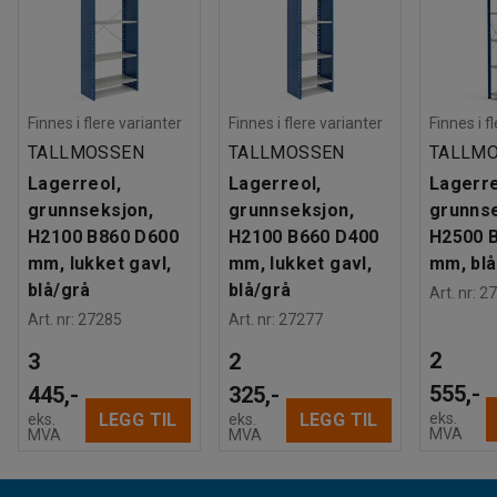
Finnes i flere varianter
Finnes i flere varianter
Finnes i f
TALLMOSSEN
TALLMOSSEN
TALLM
Lagerreol,
Lagerreol,
Lagerre
grunnseksjon,
grunnseksjon,
grunnse
H2100 B860 D600
H2100 B660 D400
H2500 
mm, lukket gavl,
mm, lukket gavl,
mm, blå
blå/grå
blå/grå
Art. nr
:
27
Art. nr
:
27285
Art. nr
:
27277
2
3
2
555,-
445,-
325,-
eks.
LEGG TIL
LEGG TIL
eks.
eks.
MVA
MVA
MVA