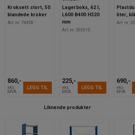
Kroksett stort, 50
Lagerboks, 62 l,
Plastdu
blandede kroker
L600 B400 H320
liter, bl
mm
Art. nr
:
74438
Art. nr
:
20
Art. nr
:
303515
860,-
225,-
690,-
LEGG TIL
LEGG TIL
eks.
eks.
eks.
MVA
MVA
MVA
Liknende produkter