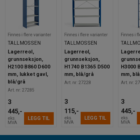
Finnes i flere varianter
Finnes i flere varianter
Finnes i f
TALLMOSSEN
TALLMOSSEN
TALLM
Lagerreol,
Lagerreol,
Lagerre
grunnseksjon,
grunnseksjon,
grunnse
H2100 B860 D600
H1740 B1365 D500
H3000 
mm, lukket gavl,
mm, blå/grå
mm, blå
blå/grå
Art. nr
:
27228
Art. nr
:
27
Art. nr
:
27285
3
3
3
115,-
445,-
445,-
LEGG TIL
eks.
eks.
LEGG TIL
eks.
MVA
MVA
MVA