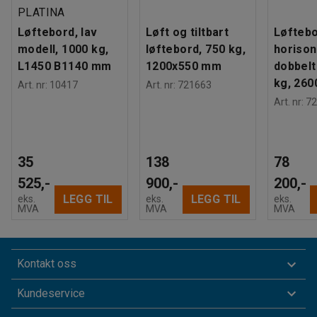
PLATINA
Løftebord, lav
Løft og tiltbart
Løftebo
modell, 1000 kg,
løftebord, 750 kg,
horison
L1450 B1140 mm
1200x550 mm
dobbelt
kg, 26
Art. nr
:
10417
Art. nr
:
721663
Art. nr
:
72
35
138
78
525,-
900,-
200,-
LEGG TIL
LEGG TIL
eks.
eks.
eks.
MVA
MVA
MVA
Kontakt oss
Kundeservice