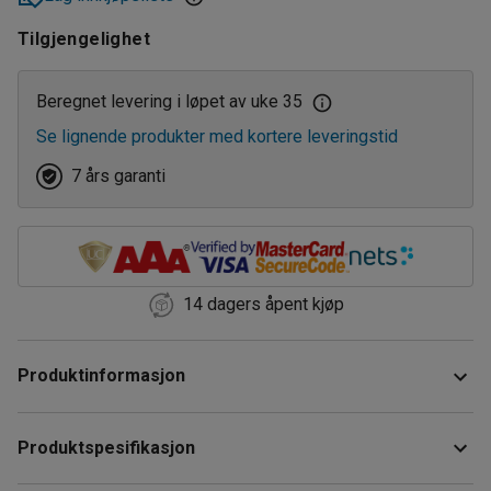
27
1300
1200
1750
250-1750
Tilgjengelighet
30
1500
1500
1850
300-1400
32
2000
Beregnet levering i løpet av uke 35
350-1650
Se lignende produkter med kortere leveringstid
3000
350-1850
7 års garanti
4000
6000
14 dagers åpent kjøp
Produktinformasjon
Løftebord som passer for både tunge og lave løft.
Produktspesifikasjon
Sakseløfteren kan monteres i gropen eller direkte på
gulvet, og kan brukes både inne og ute. Den er elektrisk