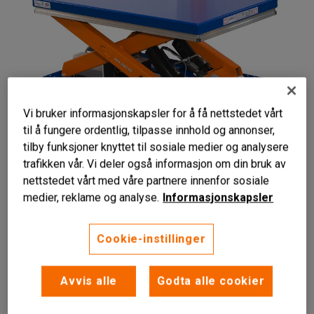
Vi bruker informasjonskapsler for å få nettstedet vårt
til å fungere ordentlig, tilpasse innhold og annonser,
tilby funksjoner knyttet til sosiale medier og analysere
trafikken vår. Vi deler også informasjon om din bruk av
Liknende produkter
nettstedet vårt med våre partnere innenfor sosiale
medier, reklame og analyse.
Informasjonskapsler
Cookie-instillinger
Egnet for tung og lett last
Avvis alle
Godta alle cookier
Passer for lavere løftehøyder
Dokumentasjon er inkludert