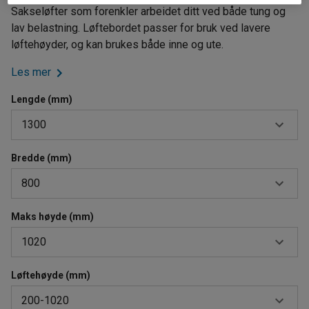
Sakseløfter som forenkler arbeidet ditt ved både tung og
lav belastning. Løftebordet passer for bruk ved lavere
løftehøyder, og kan brukes både inne og ute.
Les mer
Lengde (mm)
1300
Bredde (mm)
900
800
1200
1300
Maks høyde (mm)
600
1020
1500
700
1700
800
Løftehøyde (mm)
760
2000
200-1020
900
1000