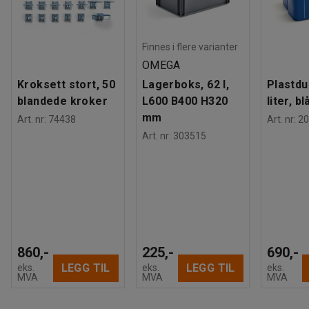
Finnes i flere varianter
OMEGA
Kroksett stort, 50
Lagerboks, 62 l,
Plastdu
blandede kroker
L600 B400 H320
liter, bl
mm
Art. nr
:
74438
Art. nr
:
20
Art. nr
:
303515
860,-
225,-
690,-
LEGG TIL
LEGG TIL
eks.
eks.
eks.
MVA
MVA
MVA