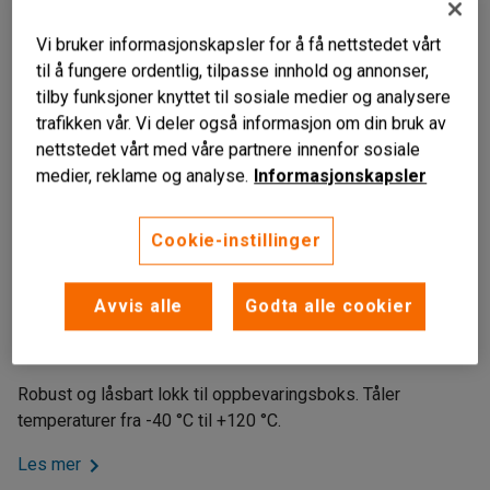
Vi bruker informasjonskapsler for å få nettstedet vårt
til å fungere ordentlig, tilpasse innhold og annonser,
tilby funksjoner knyttet til sosiale medier og analysere
trafikken vår. Vi deler også informasjon om din bruk av
nettstedet vårt med våre partnere innenfor sosiale
medier, reklame og analyse.
Informasjonskapsler
Cookie-instillinger
Kan låses
Avvis alle
Godta alle cookier
Næringsmiddelgodkjent PP-plast
Gjør det mulig å stable
Robust og låsbart lokk til oppbevaringsboks. Tåler
temperaturer fra -40 °C til +120 °C.
Les mer