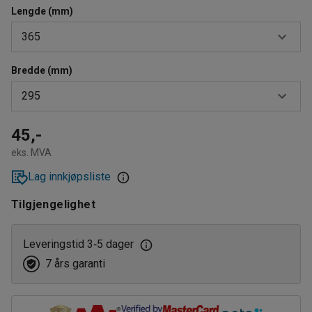
Lengde (mm)
365
Bredde (mm)
365
295
500
600
295
45,-
eks. MVA
365
Lag innkjøpsliste
400
Tilgjengelighet
Leveringstid 3
5 dager
‑
7 års garanti