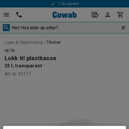
7 års garanti
Lager & Oppbevaring
Tilbehør
HETA
Lokk til plastkasse
33 l, transparent
Art. nr
:
33117