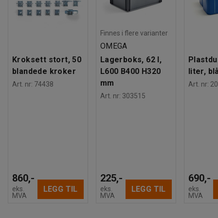
Finnes i flere varianter
OMEGA
Kroksett stort, 50
Lagerboks, 62 l,
Plastdu
blandede kroker
L600 B400 H320
liter, bl
mm
Art. nr
:
74438
Art. nr
:
20
Art. nr
:
303515
860,-
225,-
690,-
LEGG TIL
LEGG TIL
eks.
eks.
eks.
MVA
MVA
MVA