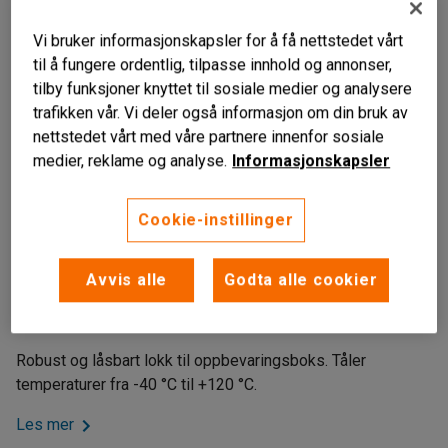
Vi bruker informasjonskapsler for å få nettstedet vårt
til å fungere ordentlig, tilpasse innhold og annonser,
tilby funksjoner knyttet til sosiale medier og analysere
trafikken vår. Vi deler også informasjon om din bruk av
nettstedet vårt med våre partnere innenfor sosiale
medier, reklame og analyse.
Informasjonskapsler
Cookie-instillinger
Kan låses
Avvis alle
Godta alle cookier
Næringsmiddelgodkjent PP-plast
Gjør det mulig å stable
Robust og låsbart lokk til oppbevaringsboks. Tåler
temperaturer fra -40 °C til +120 °C.
Les mer