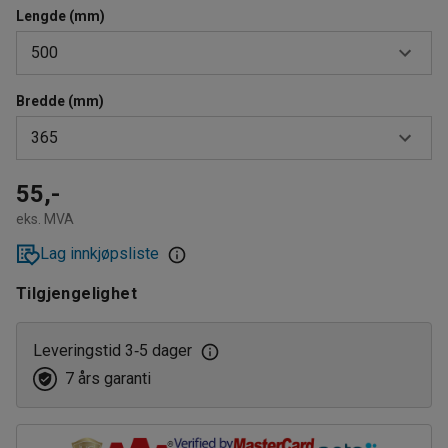
Lengde (mm)
500
Bredde (mm)
365
365
500
600
295
55,-
eks. MVA
365
Lag innkjøpsliste
400
Tilgjengelighet
Leveringstid 3
5 dager
‑
7 års garanti