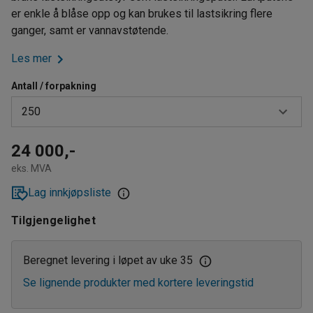
er enkle å blåse opp og kan brukes til lastsikring flere
ganger, samt er vannavstøtende.
Les mer
Antall / forpakning
250
1
24 000,-
eks. MVA
250
Lag innkjøpsliste
Tilgjengelighet
Beregnet levering i løpet av uke 35
Se lignende produkter med kortere leveringstid