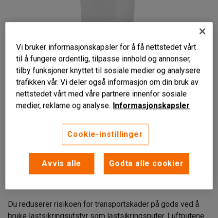
Vi bruker informasjonskapsler for å få nettstedet vårt
til å fungere ordentlig, tilpasse innhold og annonser,
tilby funksjoner knyttet til sosiale medier og analysere
trafikken vår. Vi deler også informasjon om din bruk av
nettstedet vårt med våre partnere innenfor sosiale
Liknende produkter
medier, reklame og analyse.
Informasjonskapsler
Cookie-instillinger
Mindre risiko for transportskader
Avvis alle
Godta alle cookier
Vannavstøtende
Gjenbrukbar
Du reduserer risikoen for transportskader på gods ved å
bruke lastsikringsutstyr som lastsikringsputer. Luftputene