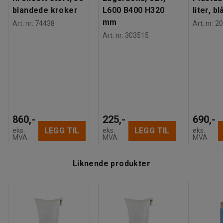
blandede kroker
L600 B400 H320
liter, bl
mm
Art. nr
:
74438
Art. nr
:
20
Art. nr
:
303515
860,-
225,-
690,-
LEGG TIL
LEGG TIL
eks.
eks.
eks.
MVA
MVA
MVA
Liknende produkter