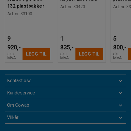
132 plastbakker
Art. nr
:
30420
Art. nr
:
33
Art. nr
:
33100
9
1
5
920,-
835,-
800,-
LEGG TIL
LEGG TIL
eks.
eks.
eks.
MVA
MVA
MVA
Kontakt oss
Kundeservice
Om Cowab
Vilkår