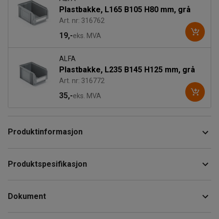
Plastbakke, L165 B105 H80 mm, grå
Art. nr: 316762
19,-
eks. MVA
ALFA
Plastbakke, L235 B145 H125 mm, grå
Art. nr: 316772
35,-
eks. MVA
Produktinformasjon
Stativ for plastbokser på hjul som gjør sortering og plukking
Produktspesifikasjon
av smådeler enkelt. Stativet er dobbeltsidet og er laget i
stål og passer perfekt for bruk på lager, verksted og i
Høyde
:
1620
mm
industrien.
Dokument
Bredde
:
925
mm
Dybde
:
606
mm
Det leveres med 14 opphengskinner og totalt 100