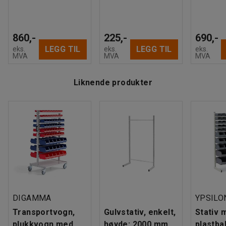
860,-
225,-
690,-
LEGG TIL
LEGG TIL
eks.
eks.
eks.
MVA
MVA
MVA
Liknende produkter
DIGAMMA
YPSILO
Transportvogn,
Gulvstativ, enkelt,
Stativ 
plukkvogn med
høyde: 2000 mm
plastba