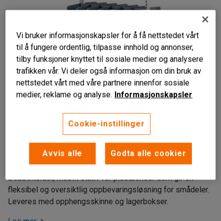
Vi bruker informasjonskapsler for å få nettstedet vårt
til å fungere ordentlig, tilpasse innhold og annonser,
tilby funksjoner knyttet til sosiale medier og analysere
trafikken vår. Vi deler også informasjon om din bruk av
nettstedet vårt med våre partnere innenfor sosiale
medier, reklame og analyse.
Informasjonskapsler
Liknende produkter
Cookie-instillinger
Dobbeltsidig oppbevaring
Perforert stativ med hjul
Avvis alle
Godta alle cookier
Inkludert 100 lagerbokser
Dobbeltsidet, mobilt stativ for plastbokser som gir en
fleksibel og oversiktlig oppbevaringsløsning for smådeler.
Leveres med opphengsskinne og lagerbokser.