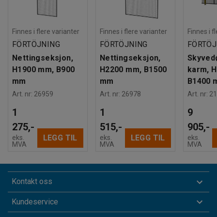
Finnes i flere varianter
Finnes i flere varianter
Finnes i f
FÖRTÖJNING
FÖRTÖJNING
FÖRTÖJ
Nettingseksjon,
Nettingseksjon,
Skyvedø
H1900 mm, B900
H2200 mm, B1500
karm, 
mm
mm
B1400 
Art. nr
:
26959
Art. nr
:
26978
Art. nr
:
21
1
1
9
275,-
515,-
905,-
LEGG TIL
LEGG TIL
eks.
eks.
eks.
MVA
MVA
MVA
Kontakt oss
Kundeservice