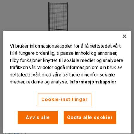
Vi bruker informasjonskapsler for å få nettstedet vårt
til å fungere ordentlig, tilpasse innhold og annonser,
tilby funksjoner knyttet til sosiale medier og analysere
trafikken vår. Vi deler også informasjon om din bruk av
nettstedet vårt med våre partnere innenfor sosiale
Enkel å montere
medier, reklame og analyse.
Informasjonskapsler
Fleksibel løsning
Finnes i ulike bredder
Cookie-instillinger
Gittervegger for maskinbeskyttelse. Finnes i flere ulike
bredder og tre høyder. Ooppfyller EUs maskindirektiv for
Avvis alle
Godta alle cookier
permanent beskyttelse.