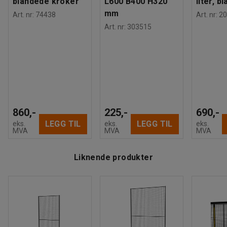
blandede kroker
L600 B400 H320
liter, bl
mm
Art. nr
:
74438
Art. nr
:
20
Art. nr
:
303515
860,-
225,-
690,-
LEGG TIL
LEGG TIL
eks.
eks.
eks.
MVA
MVA
MVA
Liknende produkter