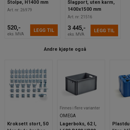
Stolpe, H1400 mm
Slagport, uten karm,
1400x1500 mm
Art. nr
:
26979
Art. nr
:
21516
520,-
3 445,-
LEGG TIL
LEGG TIL
eks. MVA
eks. MVA
Andre kjøpte også
Finnes i flere varianter
OMEGA
Kroksett stort, 50
Lagerboks, 62 l,
Plastdu