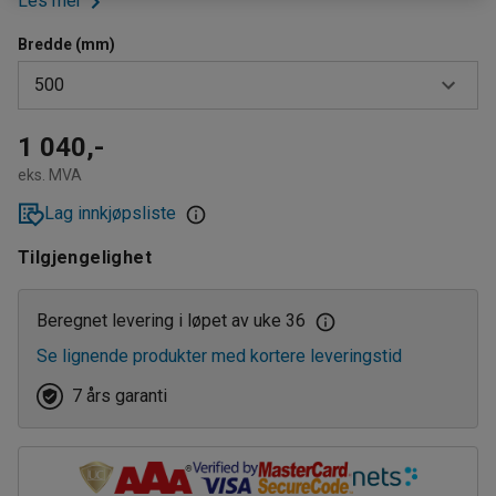
Les mer
Bredde (mm)
500
250
1 040,-
eks. MVA
400
Lag innkjøpsliste
500
Tilgjengelighet
600
700
Beregnet levering i løpet av uke 36
Se lignende produkter med kortere leveringstid
800
7 års garanti
900
1000
1100