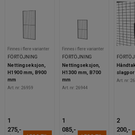
Finnes i flere varianter
Finnes i flere varianter
FÖRTÖJNING
FÖRTÖJNING
FÖRTÖJ
Nettingseksjon,
Nettingseksjon,
Håndtak
H1900 mm, B900
H1300 mm, B700
slagpor
mm
mm
Art. nr
:
26
Art. nr
:
26959
Art. nr
:
26944
1
1
2
275,-
085,-
200,-