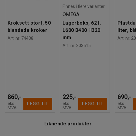
Finnes i flere varianter
OMEGA
Kroksett stort, 50
Lagerboks, 62 l,
Plastdu
blandede kroker
L600 B400 H320
liter, bl
mm
Art. nr
:
74438
Art. nr
:
20
Art. nr
:
303515
860,-
225,-
690,-
LEGG TIL
LEGG TIL
eks.
eks.
eks.
MVA
MVA
MVA
Liknende produkter