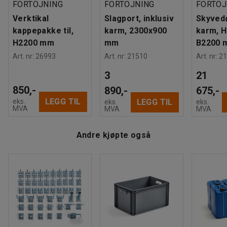
FÖRTÖJNING
FÖRTÖJNING
FÖRTÖJ
Verktikal
Slagport, inklusiv
Skyvedø
kappepakke til,
karm, 2300x900
karm, 
H2200 mm
mm
B2200 
Art. nr
:
26993
Art. nr
:
21510
Art. nr
:
21
3
21
850,-
890,-
675,-
LEGG TIL
eks.
LEGG TIL
eks.
eks.
MVA
MVA
MVA
Andre kjøpte også