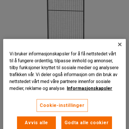
Vi bruker informasjonskapsler for å få nettstedet vårt
til å fungere ordentlig, tilpasse innhold og annonser,
tilby funksjoner knyttet til sosiale medier og analysere
trafikken vår. Vi deler også informasjon om din bruk av
Enkel å montere
nettstedet vårt med våre partnere innenfor sosiale
Fleksibel løsning
medier, reklame og analyse.
Informasjonskapsler
Finnes i ulike bredder
Gittervegger for maskinbeskyttelse. Finnes i flere ulike
Cookie-instillinger
bredder og tre høyder. Ooppfyller EUs maskindirektiv for
permanent beskyttelse.
Avvis alle
Godta alle cookier