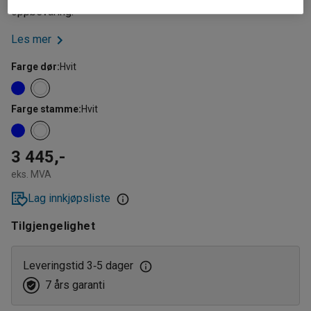
oppbevaring.
Les mer
Farge dør
:
Hvit
Farge stamme
:
Hvit
3 445,-
eks. MVA
Lag innkjøpsliste
Tilgjengelighet
Leveringstid 3
5 dager
‑
7 års garanti