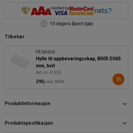
14 dagers åpent kjøp
Tilbehør
PEGASUS
Hylle til oppbevaringsskap, B505 D365
mm, hvit
Art. nr: 41333
290,-
eks. MVA
Produktinformasjon
Et funksjonelt, smalt oppbevaringsskap med fire hyller som
Produktspesifikasjon
kan flyttes trinnvis i 50 mm intervaller. Bunnen av skapet
kan også brukes til oppbevaring. Maksimal belastning for