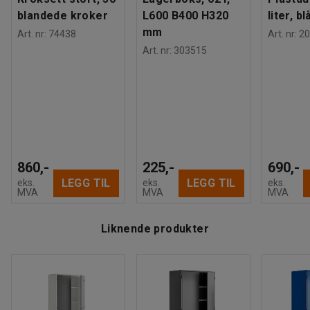
blandede kroker
L600 B400 H320
liter, bl
mm
Art. nr
:
74438
Art. nr
:
20
Art. nr
:
303515
860,-
225,-
690,-
LEGG TIL
LEGG TIL
eks.
eks.
eks.
MVA
MVA
MVA
Liknende produkter