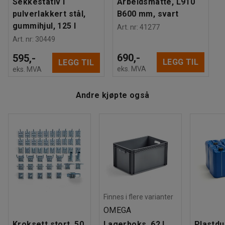
Sekkestativ i
Arbeidsmatte, L910
Montering
:
Montert
pulverlakkert stål,
B600 mm, svart
Tester
:
EN 16121:2023
gummihjul, 125 l
Art. nr
:
41277
Art. nr
:
30449
690,-
595,-
LEGG TIL
LEGG TIL
eks. MVA
eks. MVA
Andre kjøpte også
Finnes i flere varianter
OMEGA
Kroksett stort, 50
Lagerboks, 62 l,
Plastdu