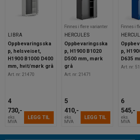
Finnes i flere varianter
Finnes i f
LIBRA
HERCULES
HERCUL
Oppbevaringsska
Oppbevaringsska
Oppbev
p, helsveiset,
p, H1900 B1020
p, H190
H1900 B1000 D400
D500 mm, mørk
D635 mm
mm, hvit/mørk grå
grå
Art. nr
:
51
Art. nr
:
21470
Art. nr
:
21471
4
5
6
730,-
410,-
545,-
LEGG TIL
LEGG TIL
eks.
eks.
eks.
MVA
MVA
MVA