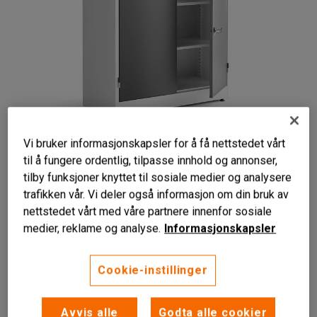
Vi bruker informasjonskapsler for å få nettstedet vårt
til å fungere ordentlig, tilpasse innhold og annonser,
tilby funksjoner knyttet til sosiale medier og analysere
trafikken vår. Vi deler også informasjon om din bruk av
nettstedet vårt med våre partnere innenfor sosiale
medier, reklame og analyse.
Informasjonskapsler
Regulerbare føtter
Hylleplan fås som tilbehør
Cookie-instillinger
Kan låses
Et stabilt skap som kan låses for sikker oppbevaring.
Avvis alle
Godta alle cookier