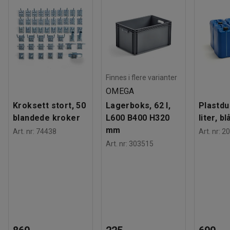
Finnes i flere varianter
OMEGA
Kroksett stort, 50
Lagerboks, 62 l,
Plastdu
blandede kroker
L600 B400 H320
liter, bl
mm
Art. nr
:
74438
Art. nr
:
20
Art. nr
:
303515