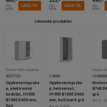
860,-
225,-
690,-
LEGG TIL
LEGG TIL
eks.
eks.
eks.
MVA
MVA
MVA
Liknende produkter
Finnes i flere varianter
Finnes i f
BOOTES
LIBRA
CHAMA
Oppbevaringsska
Oppbevaringsska
Kontor
p, elektronisk
p, helsveiset,
B760 D
kodelås, H1000
H1900 B1000 D400
grå
B1000 D400 mm,
mm, hvit/mørk grå
Art. nr
:
15
hvit
Art. nr
:
21470