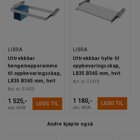
Antall hyller
:
2
Maksbelastning hylle
:
50
kg
Anbefalt antall personer til håndtering
:
1
Beregnet håndteringstid/person
:
5
Min
Vekt
:
34,99
kg
Montering
:
Montert
LIBRA
LIBRA
Tester
:
EN 16121:2023
Uttrekkbar
Uttrekkbar hylle til
hengemapperamme
oppbevaringsskap,
til oppbevaringsskap,
L835 B365 mm, hvit
L835 B365 mm, hvit
Art. nr
:
51419
Art. nr
:
51420
1 180,-
1 525,-
LEGG TIL
LEGG TIL
eks. MVA
eks. MVA
Andre kjøpte også