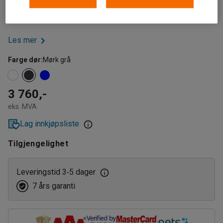
Skapet er utstyrt med en flyttbar hylle og regulerbare
føttene.
Les mer
Farge dør
:
Mørk grå
3 760,-
eks. MVA
Lag innkjøpsliste
Tilgjengelighet
Leveringstid 3
5 dager
‑
7 års garanti