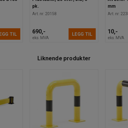
pk.
mm
Art. nr
:
20158
Art. nr
:
223
690,-
10,-
EGG TIL
LEGG TIL
eks. MVA
eks. MVA
Liknende produkter