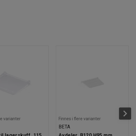
re varianter
Finnes i flere varianter
BETA
il lagerskuff, 115
Avdeler, B120 H95 mm