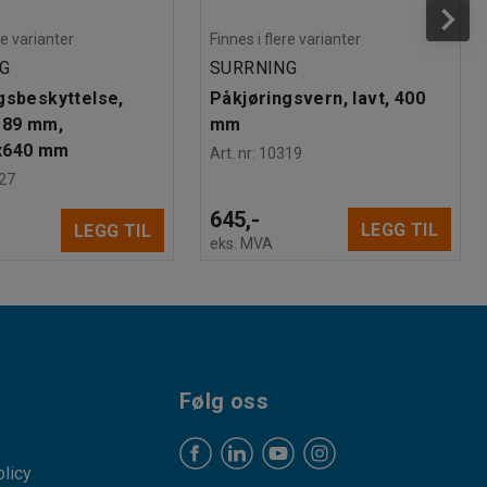
re varianter
Finnes i flere varianter
G
SURRNING
gsbeskyttelse,
Påkjøringsvern, lavt, 400
Ø89 mm,
mm
x640 mm
Art. nr
:
10319
27
645,-
LEGG TIL
LEGG TIL
eks. MVA
Følg oss
licy