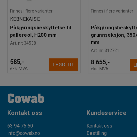
Finnes i flere varianter
Finnes i flere varianter
KEBNEKAISE
Påkjøringsbeskyttelse til
Påkjøringsbeskytt
pallereol, H200 mm
grunnseksjon, 350
mm
Art. nr
:
34538
Art. nr
:
312721
585,-
8 655,-
LEGG TIL
L
eks. MVA
eks. MVA
Kontakt oss
Kundeservice
63 94 76 60
Kontakt oss
info@cowab.no
Bestilling