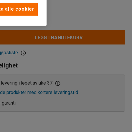
a alle cookier
LEGG I HANDLEKURV
jøpsliste
elighet
levering i løpet av uke 37
de produkter med kortere leveringstid
s garanti