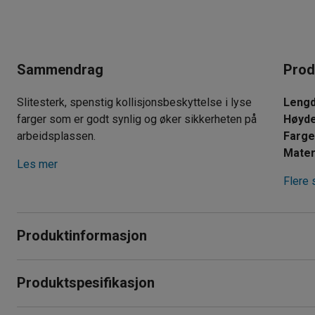
Sammendrag
Prod
Slitesterk, spenstig kollisjonsbeskyttelse i lyse
Leng
farger som er godt synlig og øker sikkerheten på
Høyd
arbeidsplassen.
Farg
Mater
Les mer
Flere 
Produktinformasjon
Med denne støtbeskyttelsen får du effektiv beskyttelse og 
Produktspesifikasjon
de klare fargene er beskyttelsen lett å se.
Lengde
:
1270
mm