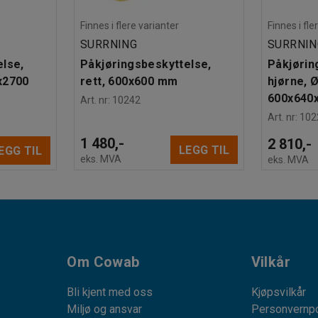
Finnes i flere varianter
Finnes i fle
SURRNING
SURRNIN
else,
Påkjøringsbeskyttelse,
Påkjørin
x2700
rett, 600x600 mm
hjørne, 
600x640
Art. nr
:
10242
Art. nr
:
102
1 480,-
2 810,-
LEGG TIL
EGG TIL
eks. MVA
eks. MVA
Om Cowab
Vilkår
Bli kjent med oss
Kjøpsvilkår
Miljø og ansvar
Personvernpo