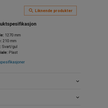
Liknende produkter
uktspesifikasjon
de
:
1270
mm
e
:
210
mm
e
:
Svart/gul
iale
:
Plast
spesifikasjoner
bedre sikkerhet på arbeidsplassen. Takket være