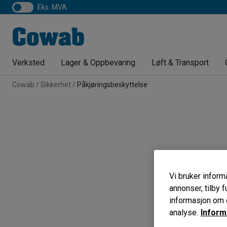
eks. MVA
Verksted
Lager & Oppbevaring
Løft & Transport
Cowab
Sikkerhet
Påkjøringsbeskyttelse
Vi bruker informa
annonser, tilby f
informasjon om d
analyse.
Inform