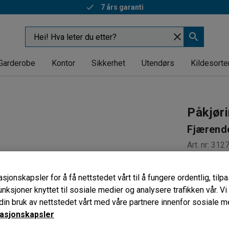
7 års garanti
Garderobe
Kontor
Sikkerhet
Utendørs
Kildesorte
Påkjør
Fjærend
Art. nr
:
312
Effektiv 
sjonskapsler for å få nettstedet vårt til å fungere ordentlig, til
Resirkule
unksjoner knyttet til sosiale medier og analysere trafikken vår. V
Fleksibel
in bruk av nettstedet vårt med våre partnere innenfor sosiale m
Lengde (mm
asjonskapsler
1270