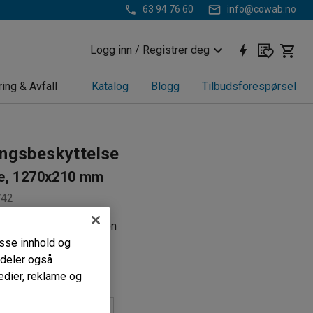
63 94 76 60
info@cowab.no
Logg inn / Registrer deg
ring & Avfall
Katalog
Blogg
Tilbudsforespørsel
ingsbeskyttelse
e, 1270x210 mm
742
beskyttelse mot kollisjon
passe innhold og
rbar plast
i deler også
edier, reklame og
)