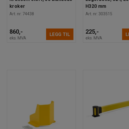
kroker
H320 mm
Art. nr
:
74438
Art. nr
:
303515
860,-
225,-
LEGG TIL
L
eks. MVA
eks. MVA