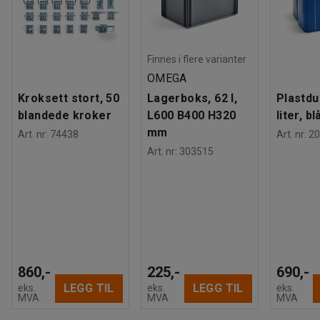
Hjul
:
Uten brems
den ene kortsiden for å gjøre den enkel å styre, samt to
Hjultype
:
2 faste hjul, 2 svingbare
svingbare hjul og to faste hjul. De fire hjulene har god
Dekktype
:
Massivgummi
støtdemping, samt ruller stille og lett.
Vekt
:
70
kg
Finnes i flere varianter
OMEGA
Kroksett stort, 50
Lagerboks, 62 l,
Plastdu
blandede kroker
L600 B400 H320
liter, bl
mm
Art. nr
:
74438
Art. nr
:
20
Art. nr
:
303515
860,-
225,-
690,-
LEGG TIL
LEGG TIL
eks.
eks.
eks.
MVA
MVA
MVA