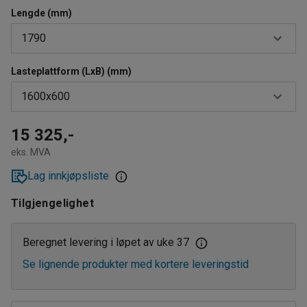
Lengde (mm)
1790
Lasteplattform (LxB) (mm)
1190
1600x600
1390
1590
1000x600
15 325,-
eks. MVA
1790
1200x600
Lag innkjøpsliste
1400x600
Tilgjengelighet
1600x600
Beregnet levering i løpet av uke 37
Se lignende produkter med kortere leveringstid