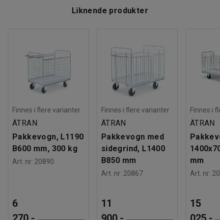
Liknende produkter
Finnes i flere varianter
Finnes i flere varianter
Finnes i f
ÄTRAN
ÄTRAN
ÄTRAN
Pakkevogn, L1190
Pakkevogn med
Pakkev
B600 mm, 300 kg
sidegrind, L1400
1400x7
B850 mm
mm
Art. nr
:
20890
Art. nr
:
20867
Art. nr
:
20
6
11
15
270,-
900,-
025,-