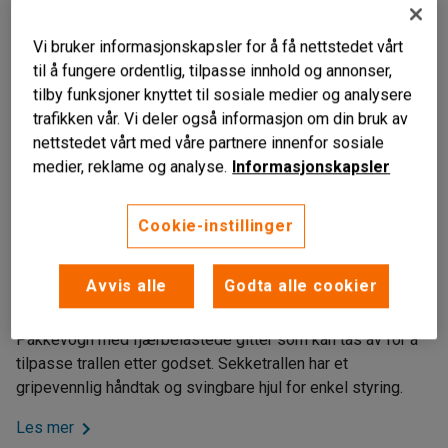
Vi bruker informasjonskapsler for å få nettstedet vårt
til å fungere ordentlig, tilpasse innhold og annonser,
tilby funksjoner knyttet til sosiale medier og analysere
trafikken vår. Vi deler også informasjon om din bruk av
nettstedet vårt med våre partnere innenfor sosiale
medier, reklame og analyse.
Informasjonskapsler
Liknende produkter
Cookie-instillinger
Fjærbelastede rister
Avtakbare sider
Avvis alle
Godta alle cookier
Gripevennlig håndtak
Pakkevogn med fjærbelastede gitter som kan tas av for å
tilpasse trallen etter godset. Sekketrallen har et
gripevennlig håndtak og svingbare hjul for enkel styring.
Les mer