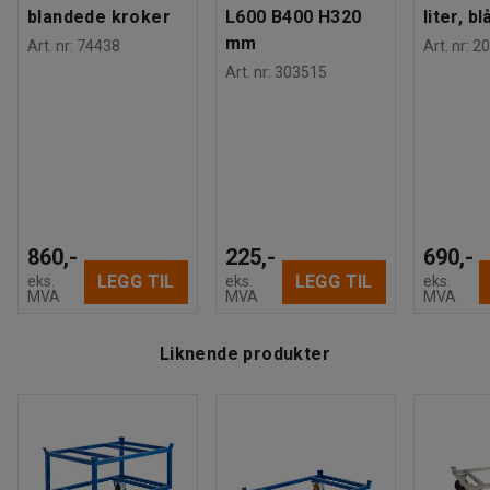
blandede kroker
L600 B400 H320
liter, bl
mm
Art. nr
:
74438
Art. nr
:
20
Art. nr
:
303515
860,-
225,-
690,-
LEGG TIL
LEGG TIL
eks.
eks.
eks.
MVA
MVA
MVA
Liknende produkter