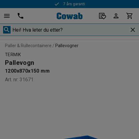
7 års garanti
Rask levering
Paller & Rullecontainere
Pallevogner
TERMIK
Pallevogn
1200x870x150 mm
Art. nr
:
31671