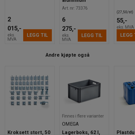
aluminium
Art. nr
:
73376
(27,50/st)
2
6
55,-
015,-
eks. MVA
275,-
LEGG TIL
LEGG 
eks.
LEGG TIL
eks.
MVA
MVA
Andre kjøpte også
Finnes i flere varianter
OMEGA
Kroksett stort, 50
Lagerboks, 62 l,
Plastdu