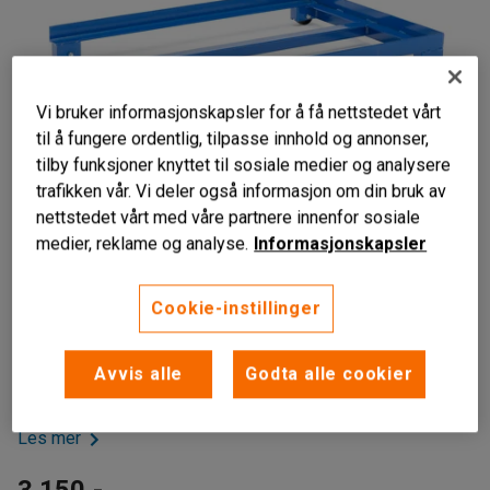
Vi bruker informasjonskapsler for å få nettstedet vårt
til å fungere ordentlig, tilpasse innhold og annonser,
tilby funksjoner knyttet til sosiale medier og analysere
trafikken vår. Vi deler også informasjon om din bruk av
nettstedet vårt med våre partnere innenfor sosiale
medier, reklame og analyse.
Informasjonskapsler
Høy belastningskapasitet
Cookie-instillinger
Tilpasset plukkpaller
Solid
Avvis alle
Godta alle cookier
Pallevognen har en solid design tilpasset plukkpaller.
Les mer
3 150,-