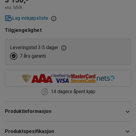
eks. MVA
Lag innkjøpsliste
Tilgjengelighet
Leveringstid 3
5 dager
‑
7 års garanti
14 dagers åpent kjøp
Produktinformasjon
Den lave pallevognen er tilpasset transport av plukkpaller i
Produktspesifikasjon
pallereoler.