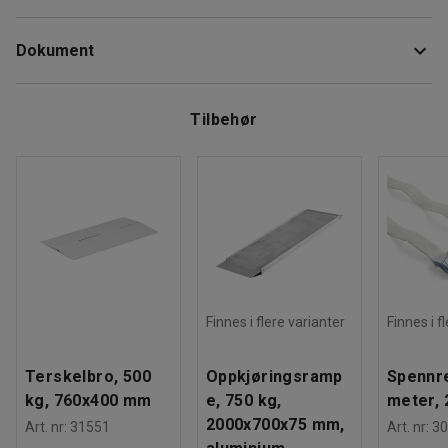
Lengde
:
1200
mm
Vognen med fem faste nylonhjul klarer en belastning på
Dokument
Høyde
:
150
mm
opptil 1000 kg.
Bredde
:
870
mm
Hjuldiameter
:
80
mm
Last ned vedlikeholdsråd
Tilbehør
Farge
:
Blå
Materiale
:
Stål
Antall faste hjul
:
5
Maksbelastning
:
1000
kg
Dekktype
:
Nylon
Anbefalt antall personer til håndtering
:
1
Beregnet håndteringstid/person
:
10
Min
Vekt
:
31
kg
Montering
:
Montert
Finnes i flere varianter
Finnes i f
Terskelbro, 500
Oppkjøringsramp
Spennre
kg, 760x400 mm
e, 750 kg,
meter, 
2000x700x75 mm,
Art. nr
:
31551
Art. nr
:
30