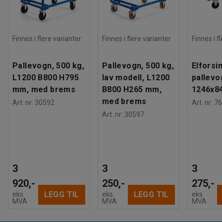
Finnes i flere varianter
Finnes i flere varianter
Finnes i f
Pallevogn, 500 kg,
Pallevogn, 500 kg,
Elforsi
L1200 B800 H795
lav modell, L1200
pallevo
mm, med brems
B800 H265 mm,
1246x8
med brems
Art. nr
:
30592
Art. nr
:
76
Art. nr
:
30597
3
3
3
920,-
250,-
275,-
LEGG TIL
LEGG TIL
eks.
eks.
eks.
MVA
MVA
MVA