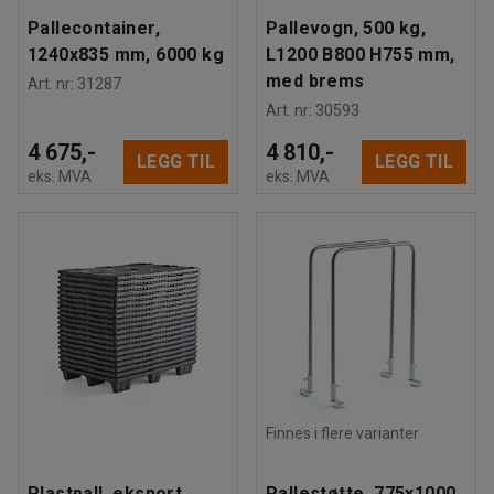
Pallecontainer,
Pallevogn, 500 kg,
1240x835 mm, 6000 kg
L1200 B800 H755 mm,
med brems
Art. nr
:
31287
Art. nr
:
30593
4 675,-
4 810,-
LEGG TIL
LEGG TIL
eks. MVA
eks. MVA
Finnes i flere varianter
Plastpall, eksport,
Pallestøtte, 775x1000