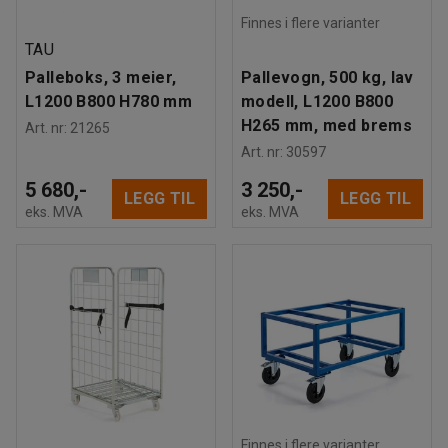
Finnes i flere varianter
TAU
Palleboks, 3 meier,
Pallevogn, 500 kg, lav
L1200 B800 H780 mm
modell, L1200 B800
H265 mm, med brems
Art. nr
:
21265
Art. nr
:
30597
5 680,-
3 250,-
LEGG TIL
LEGG TIL
eks. MVA
eks. MVA
Finnes i flere varianter