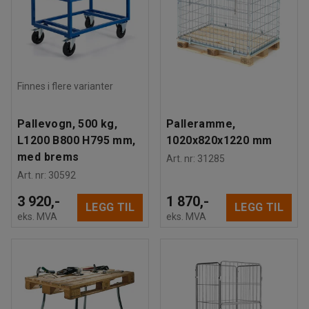
Finnes i flere varianter
Pallevogn, 500 kg,
Palleramme,
L1200 B800 H795 mm,
1020x820x1220 mm
med brems
Art. nr
:
31285
Art. nr
:
30592
3 920,-
1 870,-
LEGG TIL
LEGG TIL
eks. MVA
eks. MVA