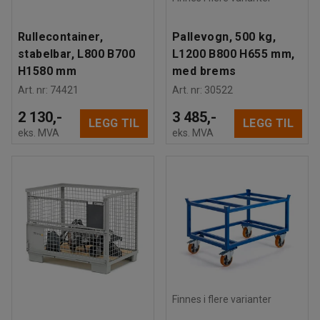
Rullecontainer,
Pallevogn, 500 kg,
stabelbar, L800 B700
L1200 B800 H655 mm,
H1580 mm
med brems
Art. nr
:
74421
Art. nr
:
30522
2 130,-
3 485,-
LEGG TIL
LEGG TIL
eks. MVA
eks. MVA
Finnes i flere varianter