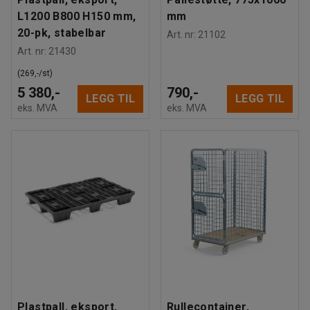
L1200 B800 H150 mm,
mm
20-pk, stabelbar
Art. nr
:
21102
Art. nr
:
21430
(269,-/st)
5 380,-
790,-
LEGG TIL
LEGG TIL
eks. MVA
eks. MVA
Plastpall, eksport,
Rullecontainer,