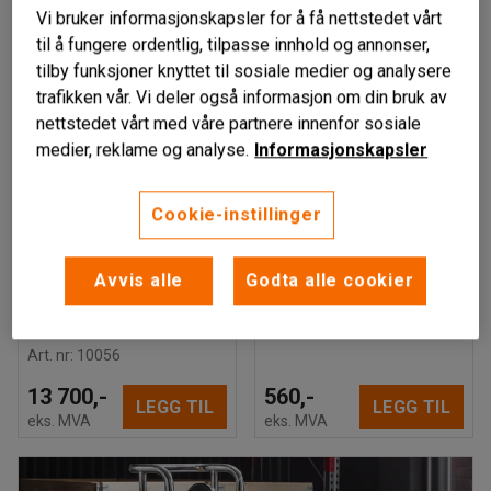
Vi bruker informasjonskapsler for å få nettstedet vårt
til å fungere ordentlig, tilpasse innhold og annonser,
tilby funksjoner knyttet til sosiale medier og analysere
trafikken vår. Vi deler også informasjon om din bruk av
nettstedet vårt med våre partnere innenfor sosiale
medier, reklame og analyse.
Informasjonskapsler
Cookie-instillinger
CESIUM
Pallebord med
Plastpall,
automatisk
1200x800x145 mm,
Avvis alle
Godta alle cookier
høyderegulering,
svart
1110x1110x820 mm
Art. nr
:
21258
Art. nr
:
10056
13 700,-
560,-
LEGG TIL
LEGG TIL
eks. MVA
eks. MVA