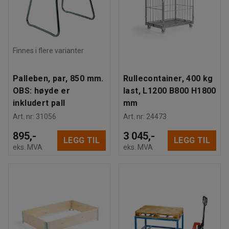
Finnes i flere varianter
Palleben, par, 850 mm.
Rullecontainer, 400 kg
OBS: høyde er
last, L1200 B800 H1800
inkludert pall
mm
Art. nr
:
31056
Art. nr
:
24473
895,-
3 045,-
LEGG TIL
LEGG TIL
eks. MVA
eks. MVA