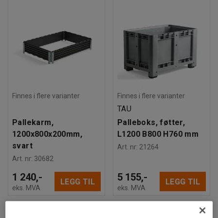
Finnes i flere varianter
Finnes i flere varianter
TAU
Pallekarm,
Palleboks, føtter,
1200x800x200mm,
L1200 B800 H760 mm
svart
Art. nr
:
21264
Art. nr
:
30682
1 240,-
5 155,-
LEGG TIL
LEGG TIL
eks. MVA
eks. MVA