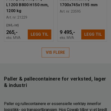
L1200 B800 H150 mm,
1700x745x1195 mm
1200 kg
Art. nr
:
23595
Art. nr
:
21229
(265,-/st)
265,-
9 495,-
LEGG TIL
LEGG TIL
eks. MVA
eks. MVA
VIS FLERE
Paller & pallecontainere for verksted, lager
& industri
Paller og rullecontainere er essensielle verktøy innenfor
logistikk- og transportbransjen. Hos Cowab tilbyr vi et bredt