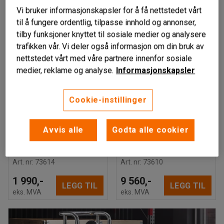
Vi bruker informasjonskapsler for å få nettstedet vårt
til å fungere ordentlig, tilpasse innhold og annonser,
tilby funksjoner knyttet til sosiale medier og analysere
trafikken vår. Vi deler også informasjon om din bruk av
nettstedet vårt med våre partnere innenfor sosiale
medier, reklame og analyse.
Informasjonskapsler
Cookie-instillinger
STRÄCKA
ACCELERATION
Sekketralle med
Sekketralle,
Avvis alle
Godta alle cookier
massive hjul max
luftgummihjul, 250 kg,
250kg
aluminium
Art. nr
:
73614
Art. nr
:
73610
1 990,-
9 560,-
LEGG TIL
LEGG TIL
eks. MVA
eks. MVA