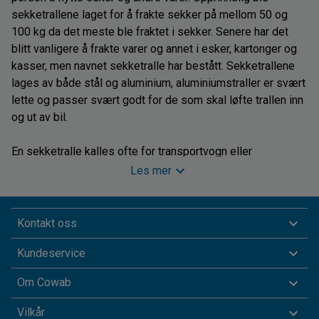
sekketrallene laget for å frakte sekker på mellom 50 og
100 kg da det meste ble fraktet i sekker. Senere har det
blitt vanligere å frakte varer og annet i esker, kartonger og
kasser, men navnet sekketralle har bestått. Sekketrallene
lages av både stål og aluminium, aluminiumstraller er svært
lette og passer svært godt for de som skal løfte trallen inn
og ut av bil.
En sekketralle kalles ofte for transportvogn eller
sekkevogn, og den er et uunværlig hjelpemiddel i de aller
Les mer
fleste branjer. Enten du jobber i butikk, på lager, verksted
eller på kontor vil en sekketralle hjelpe deg med både løft
og transport. På den måten reduserer du slitasje på
Kontakt oss
kroppen så vel som risikoen for ulykker. Våre sekketraller
Kundeservice
og pakkevogner er ergonomisk utformet for å være så
skånsomme i bruk som mulig.
Om Cowab
Velg riktig sekketralle
Vilkår