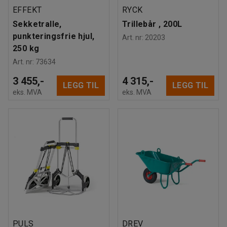
EFFEKT
RYCK
Sekketralle,
Trillebår , 200L
punkteringsfrie hjul,
Art. nr
:
20203
250 kg
Art. nr
:
73634
3 455,-
4 315,-
LEGG TIL
LEGG TIL
eks. MVA
eks. MVA
PULS
DREV