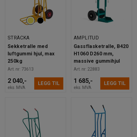
STRÄCKA
AMPLITUD
Sekketralle med
Gassflasketralle, B420
luftgummi hjul, max
H1060 D260 mm,
250kg
massive gummihjul
Art. nr
:
73613
Art. nr
:
22883
2 040,-
1 685,-
LEGG TIL
LEGG TIL
eks. MVA
eks. MVA