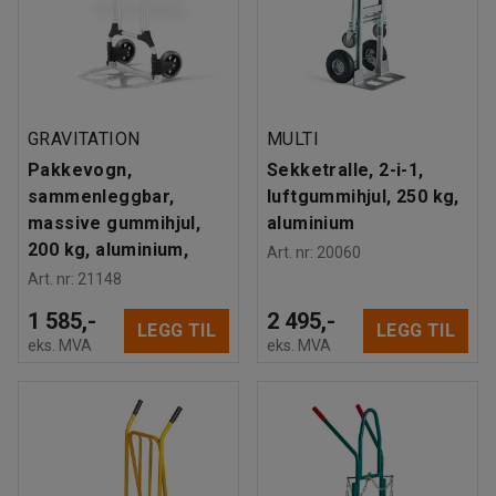
GRAVITATION
MULTI
Pakkevogn,
Sekketralle, 2-i-1,
sammenleggbar,
luftgummihjul, 250 kg,
massive gummihjul,
aluminium
200 kg, aluminium,
Art. nr
:
20060
Art. nr
:
21148
1 585,-
2 495,-
LEGG TIL
LEGG TIL
eks. MVA
eks. MVA