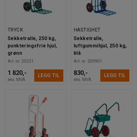
TRYCK
HASTIGHET
Sekketralle, 250 kg,
Sekketralle,
punkteringsfrie hjul,
luftgummihjul, 250 kg,
grønn
blå
Art. nr
:
20231
Art. nr
:
209901
1 820,-
830,-
LEGG TIL
LEGG TIL
eks. MVA
eks. MVA