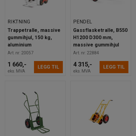
RIKTNING
PENDEL
Trappetralle, massive
Gassflasketralle, B550
gummihjul, 150 kg,
H1200 D300 mm,
aluminium
massive gummihjul
Art. nr
:
20057
Art. nr
:
22884
1 660,-
4 315,-
LEGG TIL
LEGG TIL
eks. MVA
eks. MVA