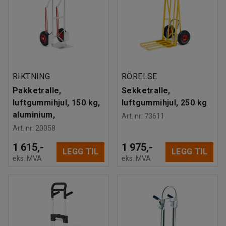
RIKTNING
RÖRELSE
Pakketralle,
Sekketralle,
luftgummihjul, 150 kg,
luftgummihjul, 250 kg
aluminium,
Art. nr
:
73611
Art. nr
:
20058
1 615,-
1 975,-
LEGG TIL
LEGG TIL
eks. MVA
eks. MVA