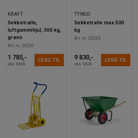
KRAFT
TYNGD
Sekketralle,
Sekketralle max 500
luftgummihjul, 300 kg,
kg
grønn
Art. nr
:
20224
Art. nr
:
20230
1 785,-
9 830,-
LEGG TIL
LEGG TIL
eks. MVA
eks. MVA