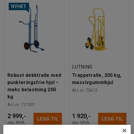
NYHET
LUTNING
Robust dekktralle med
Trappetralle, 200 kg,
punkteringsfrie hjul –
massivgummihjul
maks belastning 200
Art. nr
:
73612
kg
Art. nr
:
711301
2 999,-
1 920,-
LEGG TIL
LEGG TIL
eks. MVA
eks. MVA