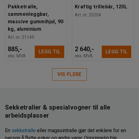
Pakketralle,
Kraftig trillebår, 120L
sammenleggbar,
Art. nr
:
20204
massive gummihjul, 90
kg, aluminium
Art. nr
:
21149
885,-
2 640,-
LEGG TIL
LEGG TIL
eks. MVA
eks. MVA
VIS FLERE
Sekketraller & spesialvogner til alle
arbeidsplasser
En
sekketralle
eller magasintralle gjør det enklere for en
person å flytte esker og andre varer. Opprinnelig ble