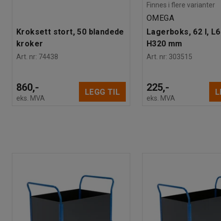
Vekt
:
46,8
kg
Finnes i flere varianter
Montering
:
Leveres umontert
OMEGA
Kroksett stort, 50 blandede
Lagerboks, 62 l, L
kroker
H320 mm
Art. nr
:
74438
Art. nr
:
303515
860,-
225,-
LEGG TIL
L
eks. MVA
eks. MVA