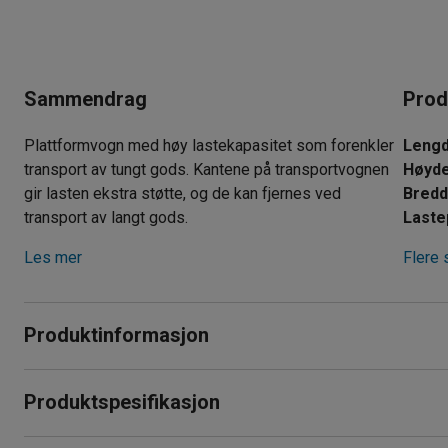
Sammendrag
Prod
Plattformvogn med høy lastekapasitet som forenkler
Leng
transport av tungt gods. Kantene på transportvognen
Høyd
gir lasten ekstra støtte, og de kan fjernes ved
Bred
transport av langt gods.
Laste
Les mer
Flere 
Produktinformasjon
Robust plattformvogn med slitesterk stålrørkonstruksjon og 
Produktspesifikasjon
Platåvognen forenkler transport av tunge og klumpete gjens
Lengde
:
1330
mm