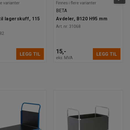
re varianter
Finnes i flere varianter
BETA
il lagerskuff, 115
Avdeler, B120 H95 mm
Art. nr
:
31068
82
15,-
LEGG TIL
LEGG TIL
eks. MVA