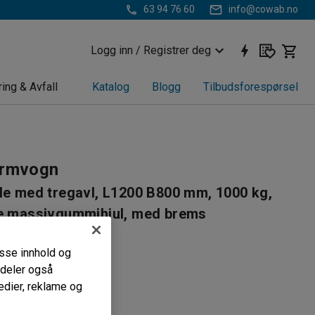
63 94 76 60
info@cowab.no
Logg inn / Registrer deg
ring & Avfall
Katalog
Blogg
Tilbudsforespørsel
ormvogn
le med tregavl, L1200 B800 mm, 1000 kg,
ke massivgummihjul, med brems
844
passe innhold og
k konstruksjon
i deler også
are gavlplater
edier, reklame og
de hjul