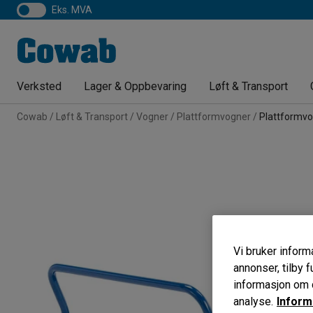
eks. MVA
Verksted
Lager & Oppbevaring
Løft & Transport
Cowab
Løft & Transport
Vogner
Plattformvogner
Plattformv
Vi bruker informa
annonser, tilby f
informasjon om d
analyse.
Inform