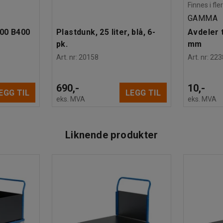
Finnes i fle
GAMMA
600 B400
Plastdunk, 25 liter, blå, 6-
Avdeler t
pk.
mm
Art. nr
:
20158
Art. nr
:
223
690,-
10,-
EGG TIL
LEGG TIL
eks. MVA
eks. MVA
Liknende produkter