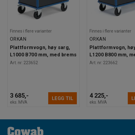
Finnes i flere varianter
Finnes i flere varianter
ORKAN
ORKAN
Plattformvogn, høy sarg,
Plattformvogn, høy
L1000 B700 mm, med brems
L1200 B800 mm, m
Art. nr
:
223652
Art. nr
:
223662
3 685,-
4 225,-
LEGG TIL
L
eks. MVA
eks. MVA