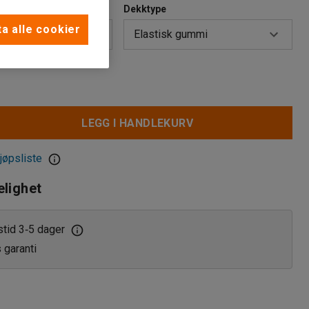
ing (kg)
Dekktype
a alle cookier
Elastisk gummi
Elastisk gummi
Massivgummi
LEGG I HANDLEKURV
jøpsliste
elighet
stid 3
5 dager
‑
s garanti