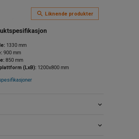
Liknende produkter
uktspesifikasjon
de
:
1330
mm
e
:
900
mm
de
:
850
mm
plattform (LxB)
:
1200x800
mm
spesifikasjoner
lasteplattform laget av en robust MDF-plate.
tander på arbeidsplasser som lager og verksted.