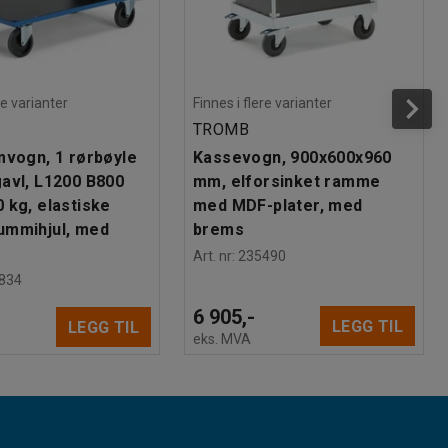
re varianter
Finnes i flere varianter
TROMB
mvogn, 1 rørbøyle
Kassevogn, 900x600x960
avl, L1200 B800
mm, elforsinket ramme
 kg, elastiske
med MDF-plater, med
ummihjul, med
brems
Art. nr
:
235490
834
6 905,-
LEGG TIL
LEGG TIL
eks. MVA