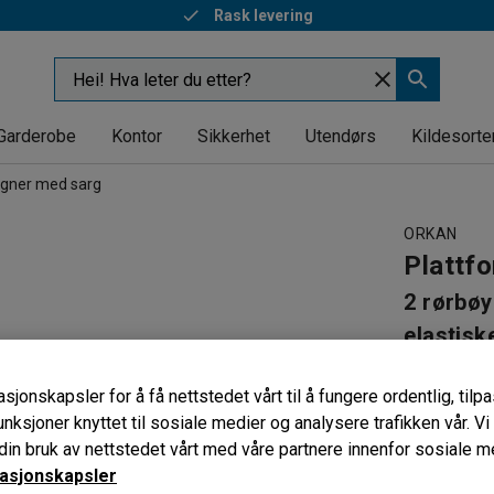
Rask levering
Garderobe
Kontor
Sikkerhet
Utendørs
Kildesorte
ogner med sarg
ORKAN
Plattf
2 rørbøy
elastis
Art. nr
:
262
sjonskapsler for å få nettstedet vårt til å fungere ordentlig, til
Slitester
unksjoner knyttet til sosiale medier og analysere trafikken vår. V
To avtakb
in bruk av nettstedet vårt med våre partnere innenfor sosiale m
Lettrullen
asjonskapsler