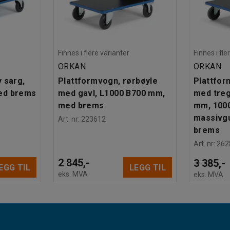
Finnes i flere varianter
Finnes i fle
ORKAN
ORKAN
 sarg,
Plattformvogn, rørbøyle
Plattfor
ed brems
med gavl, L1000 B700 mm,
med treg
med brems
mm, 1000
massivg
Art. nr
:
223612
brems
Art. nr
:
262
2 845,-
3 385,-
EGG TIL
LEGG TIL
eks. MVA
eks. MVA