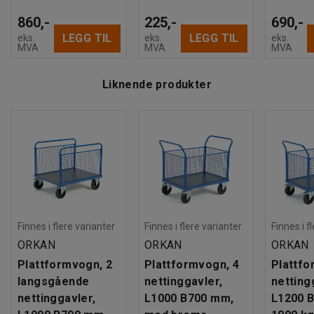
860,-
225,-
690,-
LEGG TIL
LEGG TIL
eks.
eks.
eks.
MVA
MVA
MVA
Liknende produkter
Finnes i flere varianter
Finnes i flere varianter
Finnes i f
ORKAN
ORKAN
ORKAN
Plattformvogn, 2
Plattformvogn, 4
Plattfo
langsgående
nettinggavler,
netting
nettinggavler,
L1000 B700 mm,
L1200 