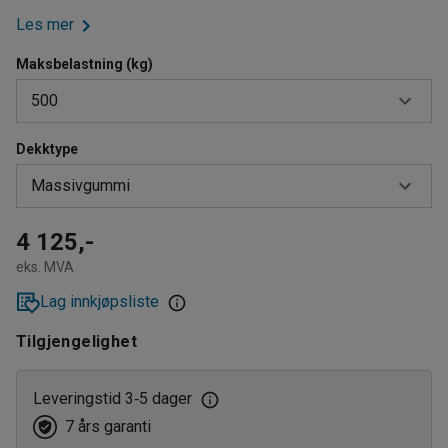
Les mer
Maksbelastning (kg)
500
Dekktype
500
Massivgummi
1000
Elastisk gummi
4 125,-
eks. MVA
Massivgummi
Lag innkjøpsliste
Tilgjengelighet
Leveringstid 3
5 dager
‑
7 års garanti