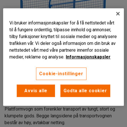
Vi bruker informasjonskapsler for å få nettstedet vårt
til å fungere ordentlig, tilpasse innhold og annonser,
tilby funksjoner knyttet til sosiale medier og analysere
trafikken vår. Vi deler også informasjon om din bruk av
nettstedet vårt med våre partnere innenfor sosiale
medier, reklame og analyse.
Informasjonskapsler
Liknende produkter
Cookie-instillinger
Slitesterk konstruksjon
Avvis alle
Godta alle cookier
Avtakbare gavler i netting
Lettrullende hjul
Plattformvogn som forenkler transport av tungt, stort og
klumpete gods. Begge langsidene på transportvognen
består av høy, avtakbar netting.