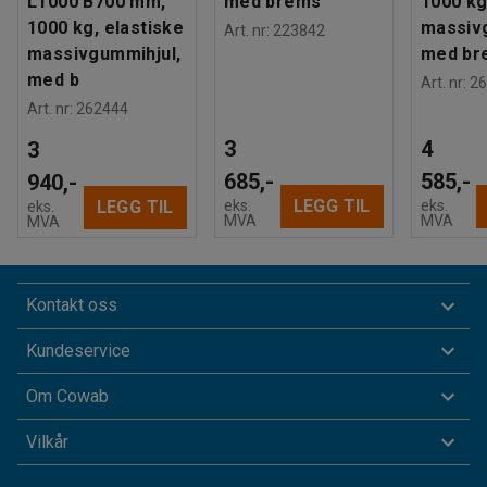
L1000 B700 mm,
med brems
1000 kg
1000 kg, elastiske
massiv
Art. nr
:
223842
massivgummihjul,
med br
med b
Art. nr
:
26
Art. nr
:
262444
3
4
3
685,-
585,-
940,-
LEGG TIL
eks.
eks.
LEGG TIL
eks.
MVA
MVA
MVA
Kontakt oss
Kundeservice
Om Cowab
Vilkår