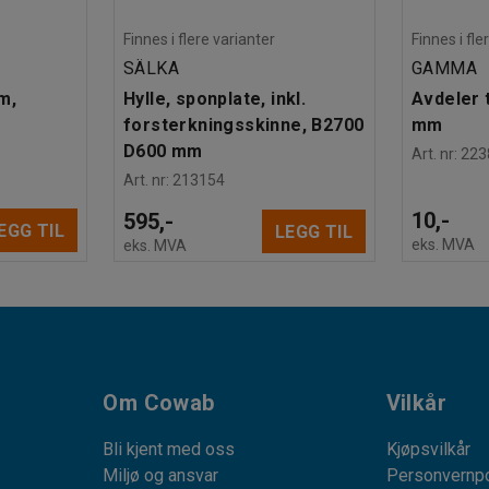
Finnes i flere varianter
Finnes i fle
SÄLKA
GAMMA
m,
Hylle, sponplate, inkl.
Avdeler t
forsterkningsskinne, B2700
mm
D600 mm
Art. nr
:
223
Art. nr
:
213154
10,-
595,-
EGG TIL
LEGG TIL
eks. MVA
eks. MVA
Om Cowab
Vilkår
Bli kjent med oss
Kjøpsvilkår
Miljø og ansvar
Personvernpo