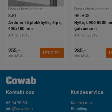
Finnes i flere varianter
Finnes i flere varianter
SJO
HELAGS
Avdeler til plokkhylle, 6-pk,
Hylle, L900 B500 m
400x180 mm
galvanisert
Art. nr
:
31643
Art. nr
:
326712
255,-
285,-
LEGG TIL
L
eks. MVA
eks. MVA
Kontakt oss
Kundeservice
63 94 76 60
Kontakt oss
info@cowab.no
Bestilling