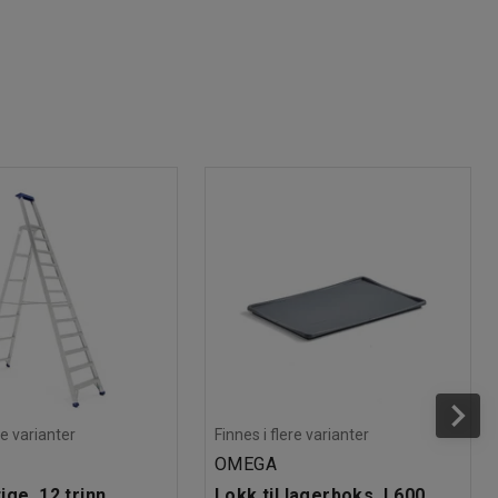
re varianter
Finnes i flere varianter
OMEGA
ge, 12 trinn,
Lokk til lagerboks, L600