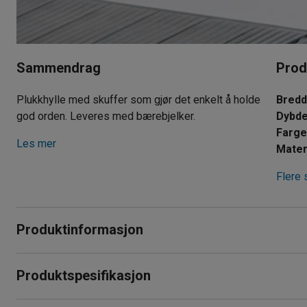
Sammendrag
Prod
Plukkhylle med skuffer som gjør det enkelt å holde
Bred
god orden. Leveres med bærebjelker.
Dybd
Farg
Les mer
Mater
Flere 
Produktinformasjon
Plukkskuffer for enklere oppbevaring av små, løse gjenstande
Produktspesifikasjon
leveres med bærebjelker.
Bredde
:
900
mm