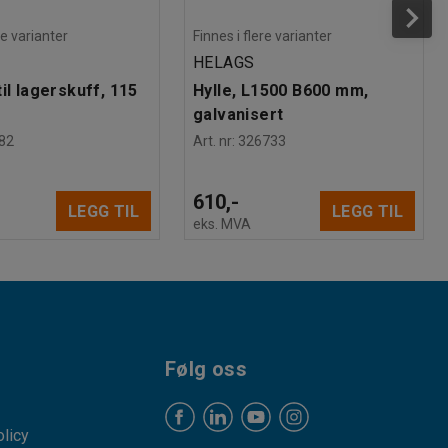
re varianter
Finnes i flere varianter
HELAGS
il lagerskuff, 115
Hylle, L1500 B600 mm,
galvanisert
82
Art. nr
:
326733
610,-
LEGG TIL
LEGG TIL
eks. MVA
Følg oss
licy