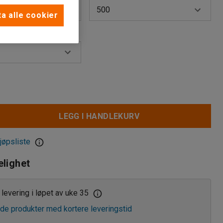
500
a alle cookier
ing (kg)
400
500
600
800
LEGG I HANDLEKURV
jøpsliste
elighet
levering i løpet av uke 35
de produkter med kortere leveringstid