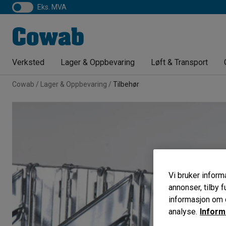
eks. MVA
Verksted
Lager & Oppbevaring
Løft & Transport
Cowab
Lager & Oppbevaring
Tilbehør
Vi bruker informa
annonser, tilby f
informasjon om d
analyse.
Inform