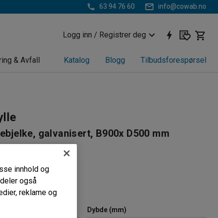
63 94 76 60
info@cowab.no
Logg inn / Registrer deg
ring & Avfall
Katalog
Blogg
Tilbudsforespørsel
lle
rebjelke, galvanisert, B900x D500 mm
35
eol
passe innhold og
t stål
i deler også
 på opptil 270 kg
edier, reklame og
)
Dybde (mm)