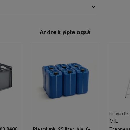
Andre kjøpte også
Finnes i fle
MIL
600 B400
Plastdunk, 25 liter, blå, 6-
Trappesti