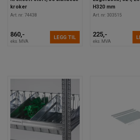
kroker
H320 mm
Art. nr
:
74438
Art. nr
:
303515
860,-
225,-
LEGG TIL
L
eks. MVA
eks. MVA