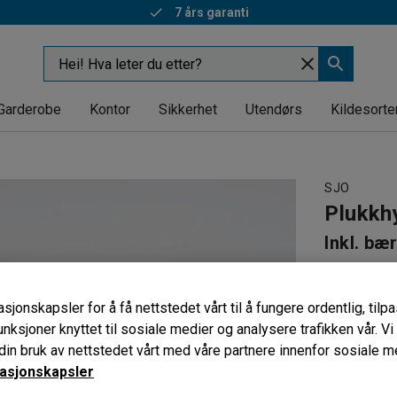
7 års garanti
Garderobe
Kontor
Sikkerhet
Utendørs
Kildesorte
SJO
Plukkhy
Inkl. bæ
Art. nr
:
316
For hyller
sjonskapsler for å få nettstedet vårt til å fungere ordentlig, til
Galvaniser
unksjoner knyttet til sosiale medier og analysere trafikken vår. V
Kapasitet
in bruk av nettstedet vårt med våre partnere innenfor sosiale m
asjonskapsler
Bredde (mm