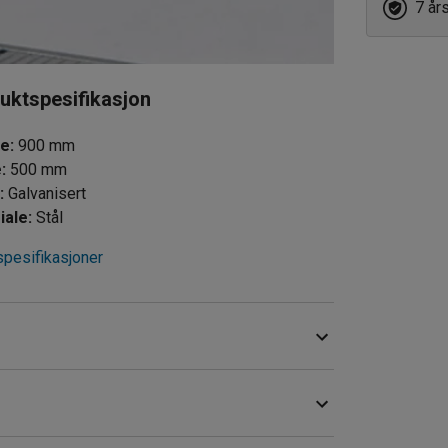
7 år
360
uktspesifikasjon
de
:
900
mm
e
:
500
mm
e
:
Galvanisert
iale
:
Stål
spesifikasjoner
r. Plukkskuffen passer til hyllereoler og