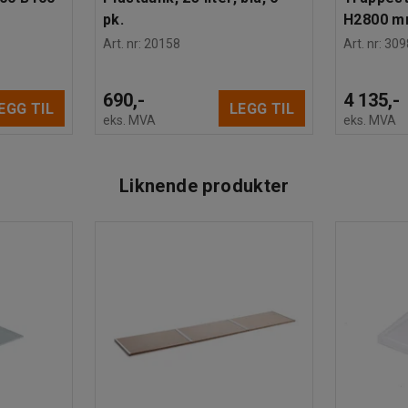
pk.
H2800 
Art. nr
:
20158
Art. nr
:
309
690,-
4 135,-
EGG TIL
LEGG TIL
eks. MVA
eks. MVA
Liknende produkter