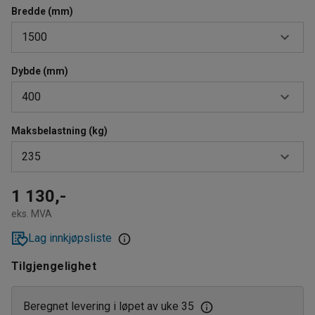
Bredde (mm)
1500
Dybde (mm)
900
400
1200
1500
Maksbelastning (kg)
400
235
1800
500
600
180
1 130,-
eks. MVA
800
200
Lag innkjøpsliste
210
Tilgjengelighet
235
240
Beregnet levering i løpet av uke 35