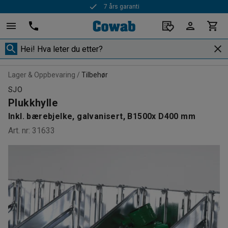
7 års garanti
Lager & Oppbevaring
Tilbehør
SJO
Plukkhylle
Inkl. bærebjelke, galvanisert, B1500x D400 mm
Art. nr
:
31633