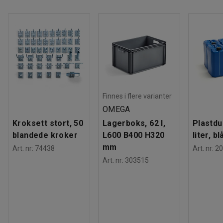
Vekt
:
7,24
kg
Finnes i flere varianter
OMEGA
Kroksett stort, 50
Lagerboks, 62 l,
Plastdu
blandede kroker
L600 B400 H320
liter, bl
mm
Art. nr
:
74438
Art. nr
:
20
Art. nr
:
303515