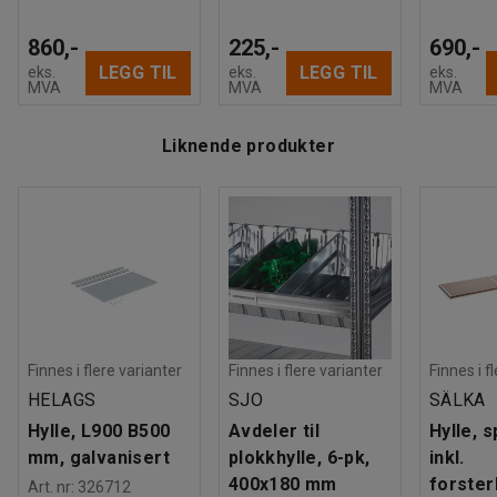
860,-
225,-
690,-
LEGG TIL
LEGG TIL
eks.
eks.
eks.
MVA
MVA
MVA
Liknende produkter
Finnes i flere varianter
Finnes i flere varianter
Finnes i f
HELAGS
SJO
SÄLKA
Hylle, L900 B500
Avdeler til
Hylle, 
mm, galvanisert
plokkhylle, 6-pk,
inkl.
400x180 mm
forster
Art. nr
:
326712