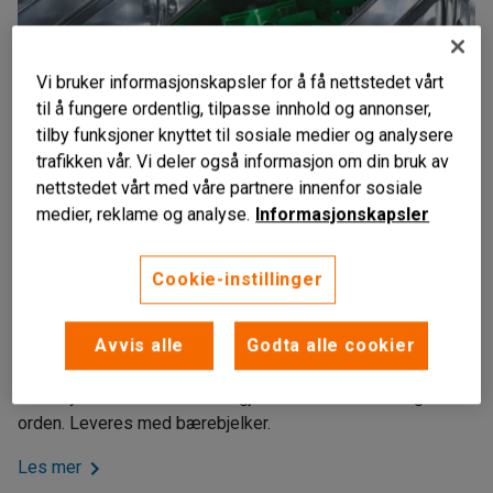
Vi bruker informasjonskapsler for å få nettstedet vårt
til å fungere ordentlig, tilpasse innhold og annonser,
tilby funksjoner knyttet til sosiale medier og analysere
trafikken vår. Vi deler også informasjon om din bruk av
nettstedet vårt med våre partnere innenfor sosiale
medier, reklame og analyse.
Informasjonskapsler
Liknende produkter
Cookie-instillinger
For hyllereol
Galvanisert stål
Avvis alle
Godta alle cookier
Kapasitet på opptil 270 kg
Plukkhylle med skuffer som gjør det enkelt å holde god
orden. Leveres med bærebjelker.
Les mer