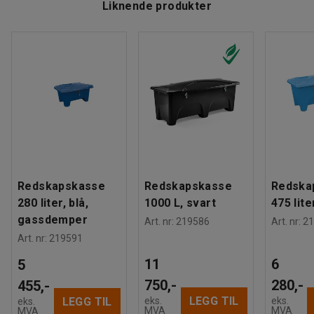
Liknende produkter
Redskapskasse
Redskapskasse
Redska
280 liter, blå,
1000 L, svart
475 lite
gassdemper
Art. nr
:
219586
Art. nr
:
21
Art. nr
:
219591
11
6
5
750,-
280,-
455,-
LEGG TIL
eks.
eks.
LEGG TIL
eks.
MVA
MVA
MVA