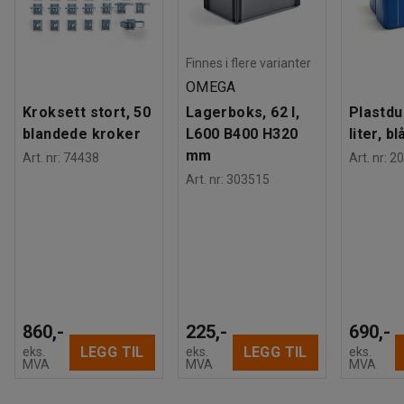
Finnes i flere varianter
OMEGA
Kroksett stort, 50
Lagerboks, 62 l,
Plastdu
blandede kroker
L600 B400 H320
liter, bl
mm
Art. nr
:
74438
Art. nr
:
20
Art. nr
:
303515
860,-
225,-
690,-
LEGG TIL
LEGG TIL
eks.
eks.
eks.
MVA
MVA
MVA