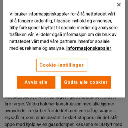
Vi bruker informasjonskapsler for å få nettstedet vårt
til å fungere ordentlig, tilpasse innhold og annonser,
tilby funksjoner knyttet til sosiale medier og analysere
trafikken vår. Vi deler også informasjon om din bruk av
nettstedet vårt med våre partnere innenfor sosiale
medier, reklame og analyse.
Informasjonskapsler
Liknende produkter
Cookie-instillinger
Stablebare
Låsbart lokk
Avvis alle
Godta alle cookier
Lang holdbarhet
Redskapskasse 475 liter laget i glassfiberarmert plast i
fire farger. Veldig holdbar konstruksjon med alle hjørner
avrundede. Lokket er forsterket med en kraftig ramme i
kryssfiner som er innplastet. Lokket stoppes når det står
oppe med hjelp av en gassdemper. Kassene er utstyrt med