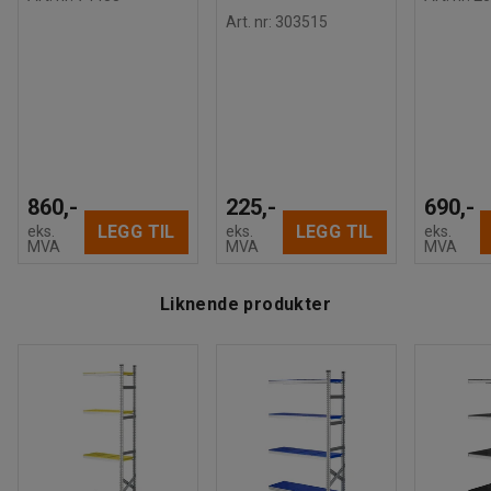
Denne forlengelsesseksjonen er testet og godkjent i
Art. nr
:
303515
henhold til BGR 234.
860,-
225,-
690,-
LEGG TIL
LEGG TIL
eks.
eks.
eks.
MVA
MVA
MVA
Liknende produkter