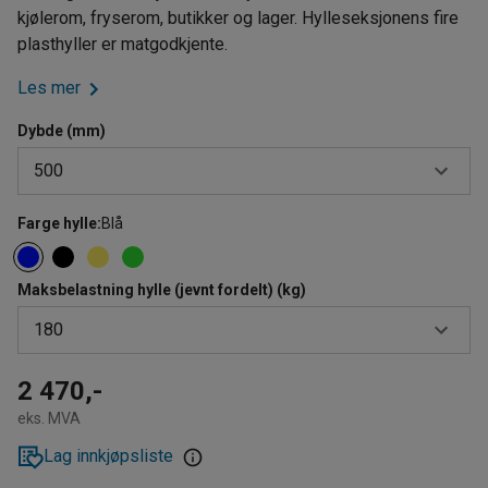
kjølerom, fryserom, butikker og lager. Hylleseksjonens fire
plasthyller er matgodkjente.
Les mer
Dybde (mm)
500
Farge hylle
:
Blå
400
500
Maksbelastning hylle (jevnt fordelt) (kg)
600
180
120
2 470,-
eks. MVA
160
Lag innkjøpsliste
180