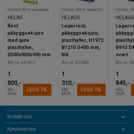
Finnes i flere varianter
Finnes i flere varianter
Finnes i f
HELAS
HELAGS
HELAG
Reol
Lagerreol,
Lagerre
påbyggseksjon
påbyggseksjon,
påbygg
med gule
plasthyller, H1972
plasthy
plasthyller,
B1210 D400 mm,
B910 D
2500x900x400 mm
blå
svart
Art. nr
:
341411
Art. nr
:
331442
Art. nr
:
33
1
1
1
800,-
310,-
845,-
LEGG TIL
LEGG TIL
eks.
eks.
eks.
MVA
MVA
MVA
Kontakt oss
Kundeservice