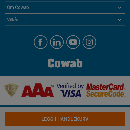
Om Cowab
Vilkår
LEGG I HANDLEKURV