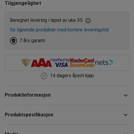
Tilgjengelighet
Beregnet levering i løpet av uke 35
Se lignende produkter med kortere leveringstid
7 års garanti
14 dagers åpent kjøp
Produktinformasjon
Forlengelsesseksjon med galvanisert stålendekappe som
Produktspesifikasjon
passer til mathyller. Denne hylleseksjonen er laget for bruk
i kjølerom, butikker og lager samt fryserom.
Høyde
:
2500
mm