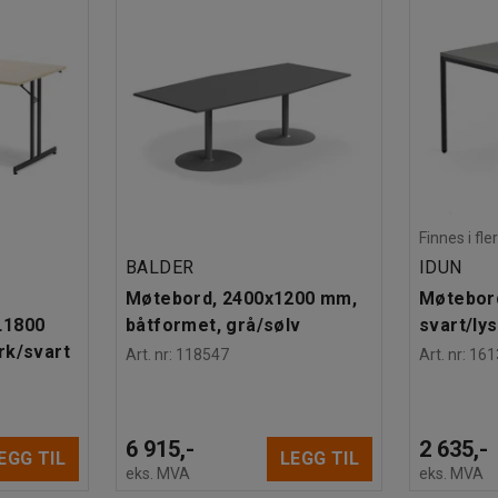
Finnes i fle
BALDER
IDUN
Møtebord, 2400x1200 mm,
Møtebor
L1800
båtformet, grå/sølv
svart/lys
rk/svart
Art. nr
:
118547
Art. nr
:
161
6 915,-
2 635,-
EGG TIL
LEGG TIL
eks. MVA
eks. MVA