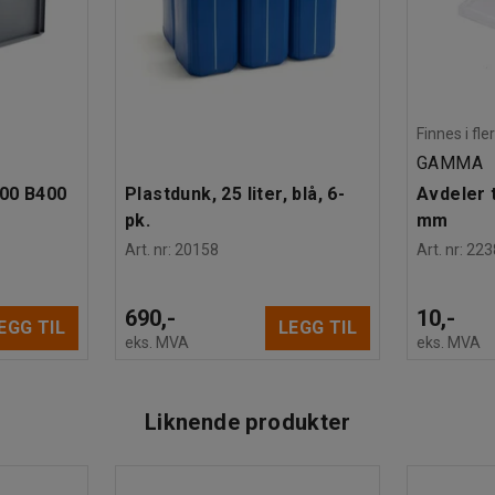
Finnes i fle
GAMMA
600 B400
Plastdunk, 25 liter, blå, 6-
Avdeler t
pk.
mm
Art. nr
:
20158
Art. nr
:
223
690,-
10,-
EGG TIL
LEGG TIL
eks. MVA
eks. MVA
Liknende produkter