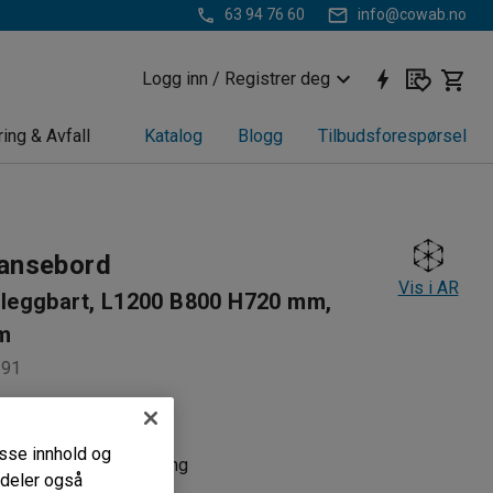
63 94 76 60
info@cowab.no
Logg inn / Registrer deg
ring & Avfall
Katalog
Blogg
Tilbudsforespørsel
ansebord
Vis i AR
eggbart, L1200 B800 H720 mm,
m
391
olde sammen
 bordflate i laminat
passe innhold og
parende for oppbevaring
i deler også