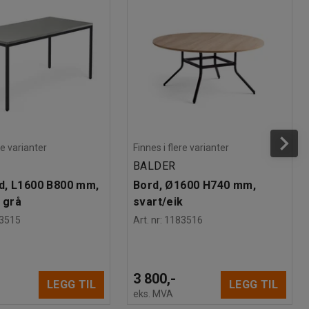
re varianter
Finnes i flere varianter
BALDER
d, L1600 B800 mm,
Bord, Ø1600 H740 mm,
 grå
svart/eik
3515
Art. nr
:
1183516
3 800,-
LEGG TIL
LEGG TIL
eks. MVA