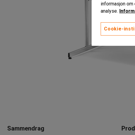
informasjon om d
analyse.
Inform
Cookie-insti
Sammendrag
Prod