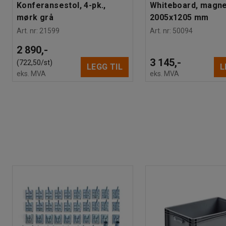
Konferansestol, 4-pk.,
Whiteboard, magne
mørk grå
2005x1205 mm
Art. nr
:
21599
Art. nr
:
50094
2 890,-
3 145,-
(722,50/st)
LEGG TIL
L
eks. MVA
eks. MVA