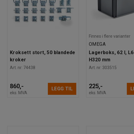
Finnes i flere varianter
OMEGA
Kroksett stort, 50 blandede
Lagerboks, 62 l, L
kroker
H320 mm
Art. nr
:
74438
Art. nr
:
303515
860,-
225,-
LEGG TIL
L
eks. MVA
eks. MVA