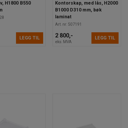
iv, H1800 B550
Kontorskap, med lås, H2000
m
B1000 D310 mm, bøk
laminat
28
Art. nr
:
507191
2 800,-
LEGG TIL
LEGG TIL
eks. MVA