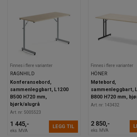
Finnes i flere varianter
Finnes i flere varianter
RAGNHILD
HÖNER
Konferansebord,
Møtebord,
sammenleggbart, L1200
sammenleggbart, 
B500 H720 mm,
B800 H720 mm, bjø
bjørk/alugrå
Art. nr
:
143432
Art. nr
:
5005523
2 850,-
1 445,-
L
LEGG TIL
eks. MVA
eks. MVA