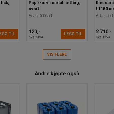
tisk,
Papirkurv i metallnetting,
Klesstat
svart
L1150 m
Art. nr
:
313591
Art. nr
:
731
120,-
2 710,-
EGG TIL
LEGG TIL
eks. MVA
eks. MVA
VIS FLERE
Andre kjøpte også