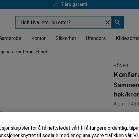
Rask levering
Garderobe
Kontor
Sikkerhet
Utendørs
Kildesorte
ggbare konferansebord
HÖNER
Konfer
Sammenl
bøk/kro
Art. nr
:
143
Lett å f
Slitesterk
sjonskapsler for å få nettstedet vårt til å fungere ordentlig, til
Plassbes
unksjoner knyttet til sosiale medier og analysere trafikken vår. V