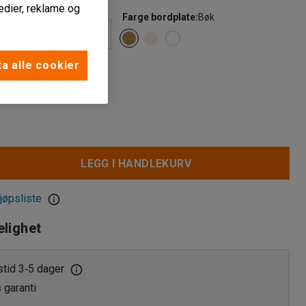
edier, reklame og
)
Farge bordplate
:
Bøk
a alle cookier
stell
:
Krom
LEGG I HANDLEKURV
jøpsliste
elighet
stid 3
5 dager
‑
s garanti