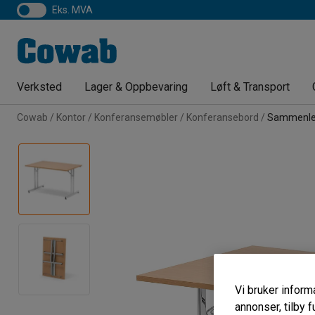
eks. MVA
Verksted
Lager & Oppbevaring
Løft & Transport
Cowab
Kontor
Konferansemøbler
Konferansebord
Sammenle
Vi bruker informa
annonser, tilby f