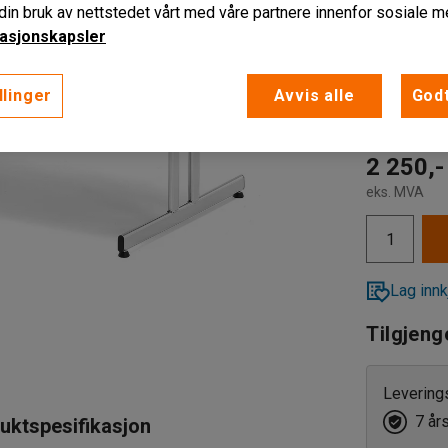
in bruk av nettstedet vårt med våre partnere innenfor sosiale m
Lengde (mm
asjonskapsler
1200
llinger
Avvis alle
Godt
Farge under
1200
1800
2 250,-
eks. MVA
Lag innk
Tilgjeng
Levering
7 år
uktspesifikasjon