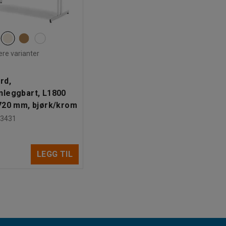
lere varianter
rd,
leggbart, L1800
720 mm, bjørk/krom
43431
-
LEGG TIL