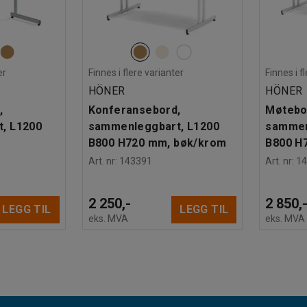
er
Finnes i flere varianter
Finnes i f
HÖNER
HÖNER
,
Konferansebord,
Møtebo
, L1200
sammenleggbart, L1200
sammen
B800 H720 mm, bøk/krom
B800 H
Art. nr
:
143391
Art. nr
:
1
2 250,-
2 850,
LEGG TIL
LEGG TIL
eks. MVA
eks. MVA