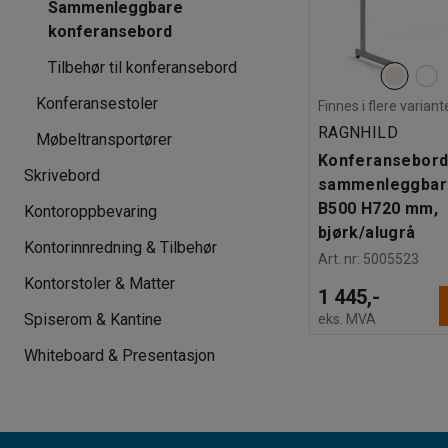
Sammenleggbare
konferansebord
Tilbehør til konferansebord
Konferansestoler
Finnes i flere variant
RAGNHILD
Møbeltransportører
Konferansebord
Skrivebord
sammenleggbart
B500 H720 mm,
Kontoroppbevaring
bjørk/alugrå
Kontorinnredning & Tilbehør
Art. nr
:
5005523
Kontorstoler & Matter
1 445,-
Spiserom & Kantine
eks. MVA
Whiteboard & Presentasjon