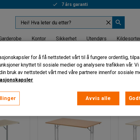
7 års garanti
Garderobe
Kontor
Sikkerhet
Utendørs
Kildesorte
ggbare konferansebord
sjonskapsler for å få nettstedet vårt til å fungere ordentlig, til
bare konferansebord
unksjoner knyttet til sosiale medier og analysere trafikken vår. V
in bruk av nettstedet vårt med våre partnere innenfor sosiale m
Hovedfarge understell
Lengde
Høyde
Bredd
asjonskapsler
llinger
Avvis alle
Godt