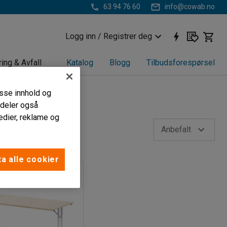
63 94 76 60
info@cowab.no
Logg inn / Registrer deg
ring & Avfall
Katalog
Blogg
Tilbudsforespørsel
passe innhold og
i deler også
edier, reklame og
e
Anbefalt
a alle cookier