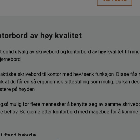
torbord av høy kvalitet
et solid utvalg av skrivebord og kontorbord av høy kvalitet til rime
jørnebord.
praktiske skrivebord til kontor med hev/senk funksjon. Disse fås
slik at du får en så ergonomisk sittestilling som mulig. Du kan de
ustere på høyden.
også mulig for flere mennesker å benytte seg av samme skrivebo
ne behov. Se gjerne etter kontorbord med magebue for å komme 
 i fast høyde