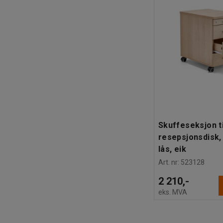
Skuffeseksjon ti
resepsjonsdisk, 
lås, eik
Art. nr
:
523128
2 210,-
eks. MVA