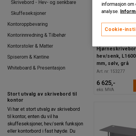
Skrivebord - Hev- og senkbare
informasjon om d
analyse.
Inform
Skuffeseksjoner
Kontoroppbevaring
Cookie-insti
Finnes i flere variant
Kontorinnredning & Tilbehør
Kontorstoler & Matter
Hjørneskrivebor
hev/senk, L160
Spiserom & Kantine
mm, sølv, grå
Whiteboard & Presentasjon
Art. nr
:
153277
6 625,-
eks. MVA
Stort utvalg av skrivebord til
kontor
Vi har et stort utvalg av skrivebord
til kontor, enten du vil ha
skuffeseksjoner, hev/senk funksjon
eller kontorbord i fast høyde. Du