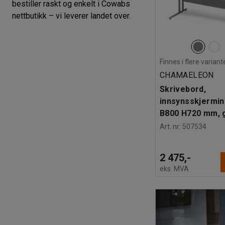
bestiller raskt og enkelt i Cowabs
nettbutikk – vi leverer landet over.
Finnes i flere variant
CHAMAELEON
Skrivebord,
innsynsskjermin
B800 H720 mm, g
Art. nr
:
507534
2 475,-
eks. MVA