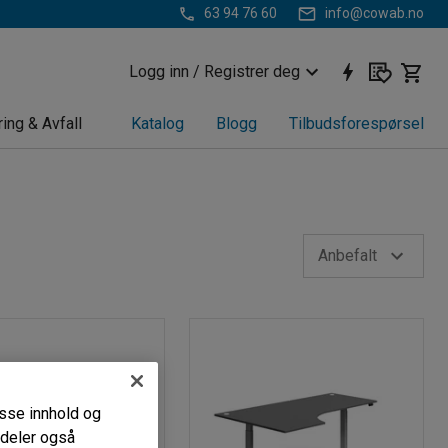
63 94 76 60
info@cowab.no
Logg inn / Registrer deg
ring & Avfall
Katalog
Blogg
Tilbudsforespørsel
Anbefalt
passe innhold og
i deler også