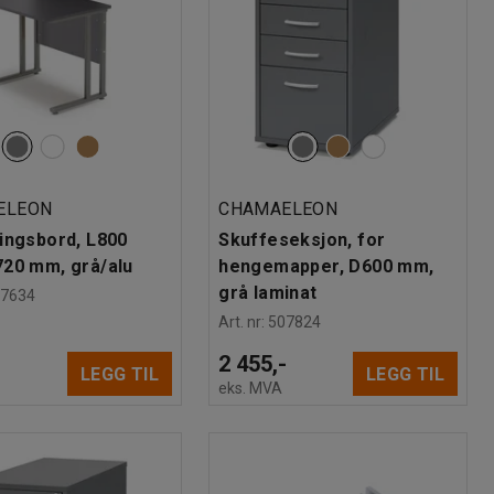
ELEON
CHAMAELEON
ingsbord, L800
Skuffeseksjon, for
20 mm, grå/alu
hengemapper, D600 mm,
grå laminat
07634
Art. nr
:
507824
-
2 455,-
LEGG TIL
LEGG TIL
eks. MVA