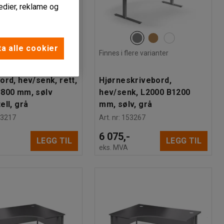
edier, reklame og
a alle cookier
lere varianter
Finnes i flere varianter
ord, hev/senk, rett,
Hjørneskrivebord,
B800 mm, sølv
hev/senk, L2000 B1200
ell, grå
mm, sølv, grå
53217
Art. nr
:
153267
-
6 075,-
LEGG TIL
LEGG TIL
eks. MVA