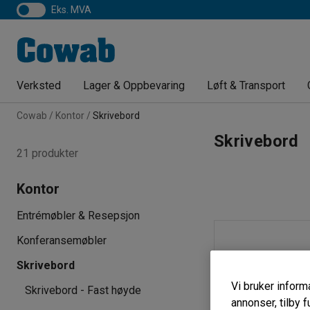
eks. MVA
Verksted
Lager & Oppbevaring
Løft & Transport
Cowab
Kontor
Skrivebord
Skrivebord
21 produkter
Kontor
Entrémøbler & Resepsjon
Konferansemøbler
Skrivebord
Vi bruker informa
Skrivebord - Fast høyde
annonser, tilby f