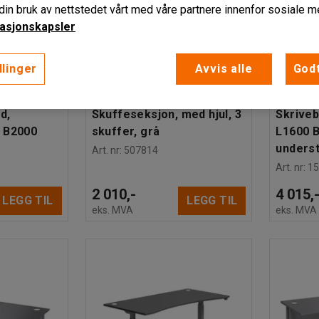
in bruk av nettstedet vårt med våre partnere innenfor sosiale m
asjonskapsler
llinger
Avvis alle
Godt
er
Finnes i f
CHAMAELEON
d,
Skuffeseksjon, med hjul, 3
Skriveb
0 B2000
skuffer, grå
L1600 
underst
Art. nr
:
507814
Art. nr
:
1
2 010,-
4 015,
LEGG TIL
LEGG TIL
eks. MVA
eks. MVA