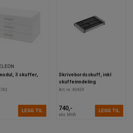
ELEON
odul, 3 skuffer,
Skrivebordsskuff, inkl
skuffeinndeling
0743
Art. nr
:
40459
-
740,-
LEGG TIL
LEGG TIL
eks. MVA