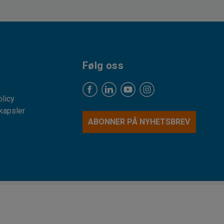
ljer som hull til kabler, samt
m. De plasseres ved siden av
ord.
ivebordene er stødige og
Følg oss
stående på pauserommet. De
licy
kapsler
ABONNER PÅ NYHETSBREV
r i robuste materialer som
mapper i utvalget vårt, samt
 på dem ved behov. Du kan
idig som du kan trille den
 med oss for gode tips til