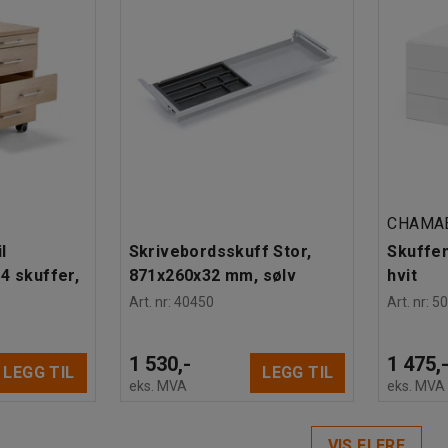
CHAMA
l
Skrivebordsskuff Stor,
Skuffem
4 skuffer,
871x260x32 mm, sølv
hvit
Art. nr
:
40450
Art. nr
:
5
1 530,-
1 475,
LEGG TIL
LEGG TIL
eks. MVA
eks. MVA
VIS FLERE