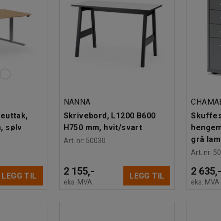
NANNA
CHAMA
euttak,
Skrivebord, L1200 B600
Skuffes
, sølv
H750 mm, hvit/svart
hengem
grå lam
Art. nr
:
50030
Art. nr
:
5
2 155,-
2 635,
LEGG TIL
LEGG TIL
eks. MVA
eks. MVA