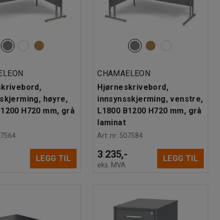
ELEON
CHAMAELEON
krivebord,
Hjørneskrivebord,
skjerming, høyre,
innsynsskjerming, venstre,
B1200 H720 mm, grå
L1800 B1200 H720 mm, grå
laminat
07564
Art. nr
:
507584
-
3 235,-
LEGG TIL
LEGG TIL
eks. MVA