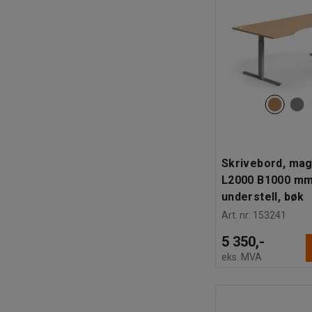
Skrivebord, mag
L2000 B1000 mm
understell, bøk
Art. nr
:
153241
5 350,-
eks. MVA