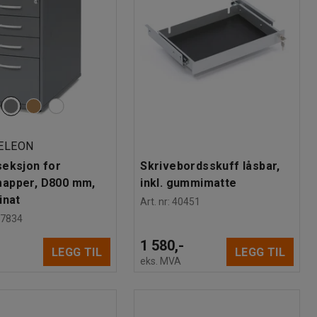
ELEON
eksjon for
Skrivebordsskuff låsbar,
apper, D800 mm,
inkl. gummimatte
inat
Art. nr
:
40451
07834
-
1 580,-
LEGG TIL
LEGG TIL
eks. MVA