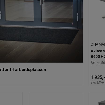
CHAMA
Avlastn
B600 H7
Art. nr
:
5
tter til arbeidsplassen
1 935,
eks. MVA