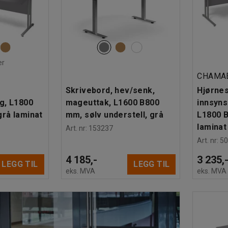
er
CHAMA
Skrivebord, hev/senk,
Hjørnes
g, L1800
mageuttak, L1600 B800
innsyns
rå laminat
mm, sølv understell, grå
L1800 
laminat
Art. nr
:
153237
Art. nr
:
5
4 185,-
3 235,
LEGG TIL
LEGG TIL
eks. MVA
eks. MVA