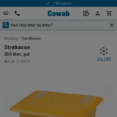
7 års garanti
Redskap
Sandkasser
Strøkasse
250 liter, gul
Vis i AR
Art. nr
:
219513