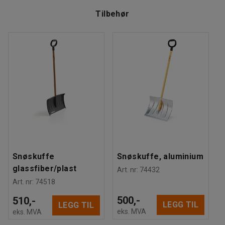
Last ned monteringsanvisning
Materiale
:
Glassforsterket polyester
250 liter.
Tilbehør
Anbefalt antall personer til håndtering
:
1
Last ned vedlikeholdsråd
Beregnet håndteringstid/person
:
5
Min
Vekt
:
16
kg
Montering
:
Leveres umontert
Kvalitets- og miljømerking
:
Byggvarubedömd ID: 137841
Snøskuffe
Snøskuffe, aluminium
glassfiber/plast
Art. nr
:
74432
Art. nr
:
74518
500,-
510,-
LEGG TIL
LEGG TIL
eks. MVA
eks. MVA