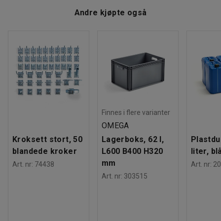
Andre kjøpte også
Finnes i flere varianter
OMEGA
Kroksett stort, 50
Lagerboks, 62 l,
Plastdu
blandede kroker
L600 B400 H320
liter, bl
mm
Art. nr
:
74438
Art. nr
:
20
Art. nr
:
303515