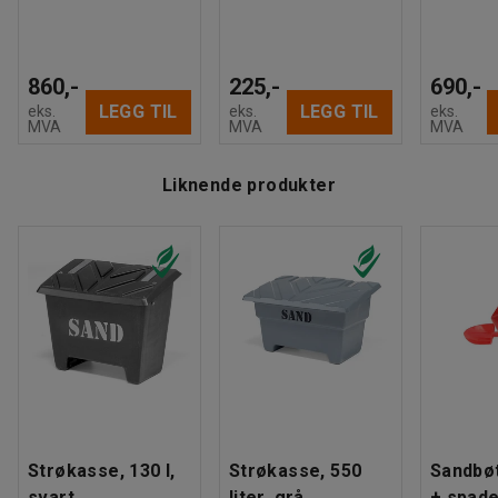
860,-
225,-
690,-
LEGG TIL
LEGG TIL
eks.
eks.
eks.
MVA
MVA
MVA
Liknende produkter
Strøkasse, 130 l,
Strøkasse, 550
Sandbøt
svart
liter, grå
+ spad