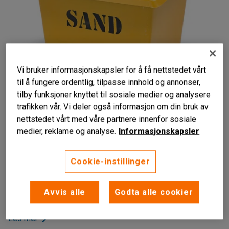
Vi bruker informasjonskapsler for å få nettstedet vårt
til å fungere ordentlig, tilpasse innhold og annonser,
tilby funksjoner knyttet til sosiale medier og analysere
trafikken vår. Vi deler også informasjon om din bruk av
nettstedet vårt med våre partnere innenfor sosiale
Slitesterk
medier, reklame og analyse.
Informasjonskapsler
Utstyrt med bein
Kan stables
Cookie-instillinger
Sandkasse for oppbevaring av sand til å strø på f.eks. veier
og parkeringsplasser. Det stabile lokket er utstyrt med bein
Avvis alle
Godta alle cookier
for enklere transport.
Les mer