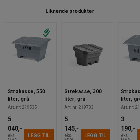
Liknende produkter
Strøkasse, 550
Strøkasse, 300
Strøkas
liter, grå
liter, grå
liter, gr
Art. nr
:
219535
Art. nr
:
219733
Art. nr
:
21
5
5
3
040,-
145,-
190,-
LEGG TIL
LEGG TIL
eks.
eks.
eks.
MVA
MVA
MVA