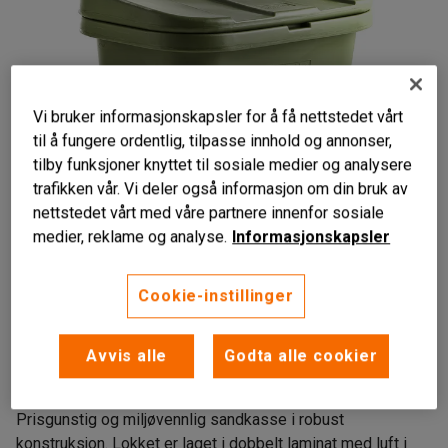
Vi bruker informasjonskapsler for å få nettstedet vårt
til å fungere ordentlig, tilpasse innhold og annonser,
tilby funksjoner knyttet til sosiale medier og analysere
trafikken vår. Vi deler også informasjon om din bruk av
Liknende produkter
nettstedet vårt med våre partnere innenfor sosiale
medier, reklame og analyse.
Informasjonskapsler
Cookie-instillinger
Robust
Minimerer faren for isdannelse
Avvis alle
Godta alle cookier
ingen beslag som ruster
Prisgunstig og miljøvennlig sandkasse i robust
konstruksjon. Lokket er laget i dobbelt laminat med luft i