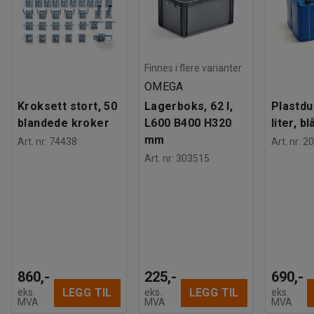
Finnes i flere varianter
OMEGA
Kroksett stort, 50
Lagerboks, 62 l,
Plastdu
blandede kroker
L600 B400 H320
liter, bl
mm
Art. nr
:
74438
Art. nr
:
20
Art. nr
:
303515
860,-
225,-
690,-
LEGG TIL
LEGG TIL
eks.
eks.
eks.
MVA
MVA
MVA