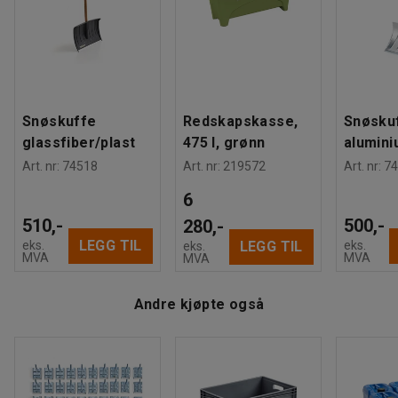
Anbefalt antall personer til håndtering
:
1
overganger og togstasjoner.
Beregnet håndteringstid/person
:
5
Min
Vekt
:
27
kg
Montering
:
Montert
Snøskuffe
Redskapskasse,
Snøsku
glassfiber/plast
475 l, grønn
alumin
Art. nr
:
74518
Art. nr
:
219572
Art. nr
:
74
6
510,-
500,-
280,-
LEGG TIL
eks.
eks.
LEGG TIL
eks.
MVA
MVA
MVA
Andre kjøpte også