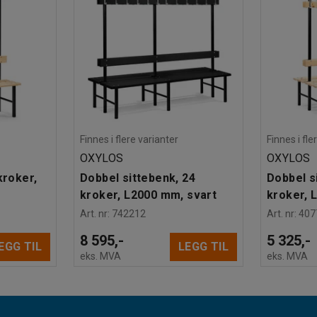
Finnes i flere varianter
Finnes i fle
OXYLOS
OXYLOS
kroker,
Dobbel sittebenk, 24
Dobbel s
kroker, L2000 mm, svart
kroker, 
Art. nr
:
742212
Art. nr
:
407
8 595,-
5 325,-
EGG TIL
LEGG TIL
eks. MVA
eks. MVA