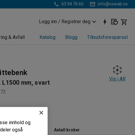
63 94 76 60
info@cowab.no
Logg inn / Registrer deg
ring & Avfall
Katalog
Blogg
Tilbudsforespørsel
ittebenk
Vis i AR
, L1500 mm, svart
172
 slitasje
ktiv
passe innhold og
i deler også
)
Antall kroker