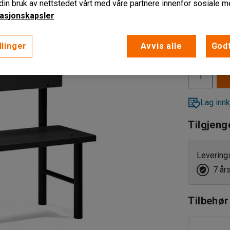
in bruk av nettstedet vårt med våre partnere innenfor sosiale m
1500
asjonskapsler
1000
4 345,-
llinger
Avvis alle
Godt
eks. MVA
1500
2000
Lag innk
Tilgjeng
Levering
7 år
Tilbehør