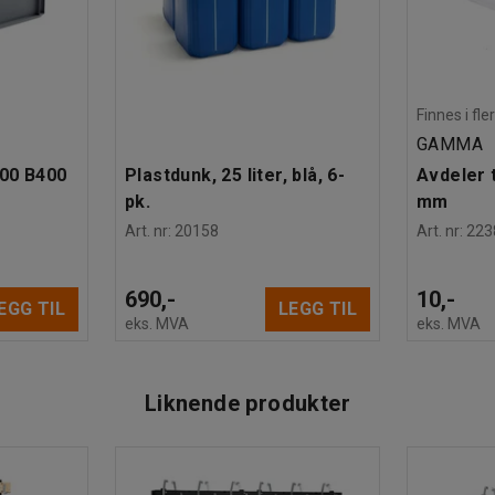
Finnes i fle
GAMMA
600 B400
Plastdunk, 25 liter, blå, 6-
Avdeler t
pk.
mm
Art. nr
:
20158
Art. nr
:
223
690,-
10,-
EGG TIL
LEGG TIL
eks. MVA
eks. MVA
Liknende produkter