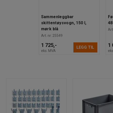
Sammenleggbar
Fø
skittentøysvogn, 150 l,
48
mørk blå
Art
Art. nr
:
25549
1 725,-
1 
LEGG TIL
eks. MVA
ek