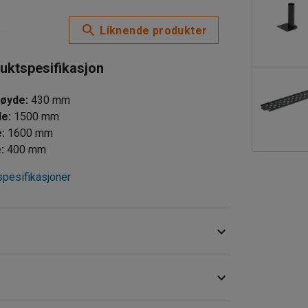
Liknende produkter
uktspesifikasjon
høyde
:
430
mm
de
:
1500
mm
e
:
1600
mm
e
:
400
mm
spesifikasjoner
 tåler hard slitasje. Beinbukkene har mellomstag