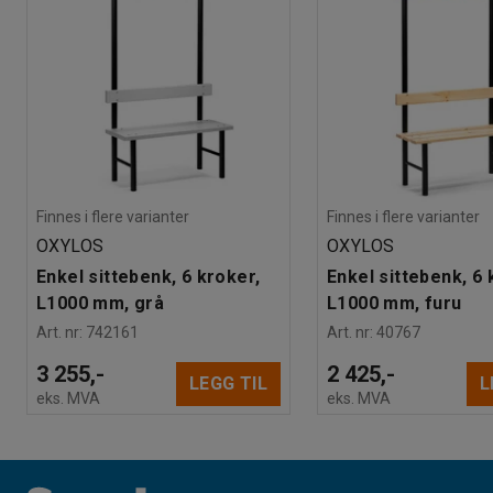
Finnes i flere varianter
Finnes i flere varianter
OXYLOS
OXYLOS
Enkel sittebenk, 6 kroker,
Enkel sittebenk, 6 
L1000 mm, grå
L1000 mm, furu
Art. nr
:
742161
Art. nr
:
40767
3 255,-
2 425,-
LEGG TIL
L
eks. MVA
eks. MVA