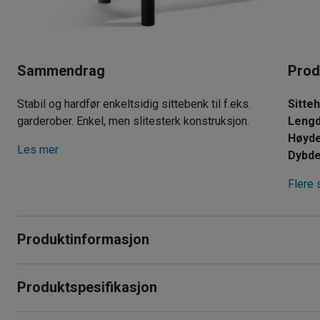
Sammendrag
Prod
Stabil og hardfør enkeltsidig sittebenk til f.eks.
Sitte
garderober. Enkel, men slitesterk konstruksjon.
Leng
Høyd
Les mer
Dybd
Flere 
Produktinformasjon
Sittebenken, som har en stabil, robust og enkel konstruksjon,
Produktspesifikasjon
for ekstra stabilitet.
Sittehøyde
:
430
mm