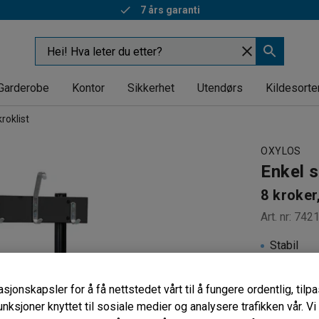
7 års garanti
Rask levering
Garderobe
Kontor
Sikkerhet
Utendørs
Kildesorte
roklist
OXYLOS
Enkel s
8 kroker
Art. nr
:
742
Stabil
Tåler hard
Plasseffe
sjonskapsler for å få nettstedet vårt til å fungere ordentlig, til
unksjoner knyttet til sosiale medier og analysere trafikken vår. V
Lengde (mm