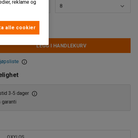
edier, reklame og
8
6
a alle cookier
8
LEGG I HANDLEKURV
12
jøpsliste
elighet
stid 3
5 dager
‑
s garanti
OXYLOS