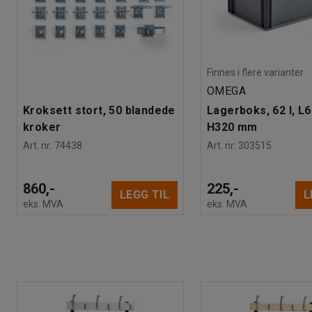
Finnes i flere varianter
OMEGA
Kroksett stort, 50 blandede
Lagerboks, 62 l, L
kroker
H320 mm
Art. nr
:
74438
Art. nr
:
303515
860,-
225,-
LEGG TIL
L
eks. MVA
eks. MVA