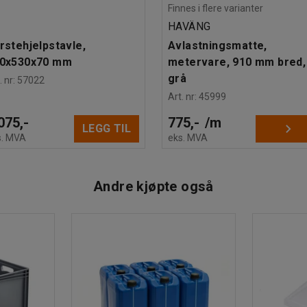
Finnes i flere varianter
HAVÄNG
rstehjelpstavle,
Avlastningsmatte,
0x530x70 mm
metervare, 910 mm bred,
grå
. nr
:
57022
Art. nr
:
45999
075,-
775,-
/
m
LEGG TIL
s. MVA
eks. MVA
Andre kjøpte også