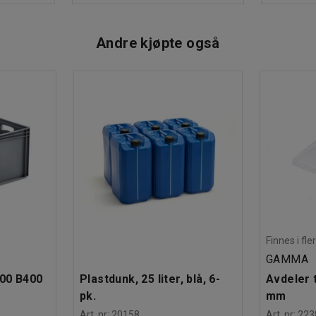
Andre kjøpte også
Finnes i fle
GAMMA
600 B400
Plastdunk, 25 liter, blå, 6-
Avdeler t
pk.
mm
Art. nr
:
20158
Art. nr
:
223