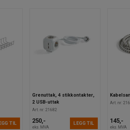
funksjon som gjør at det kan oppdage eventuelle
or å unngå skader eller uhell. Denne funksjonen
ige kontormøbler.
nat. Platen har to kabelhull for at du skal slippe
 på ujevne underlag.
Grenuttak, 4 stikkontakter,
Kabelsa
2 USB-uttak
Art. nr
:
216
komforten og avlaste kroppen når du står
Art. nr
:
21682
250,-
145,-
EGG TIL
LEGG TIL
eks. MVA
eks. MVA