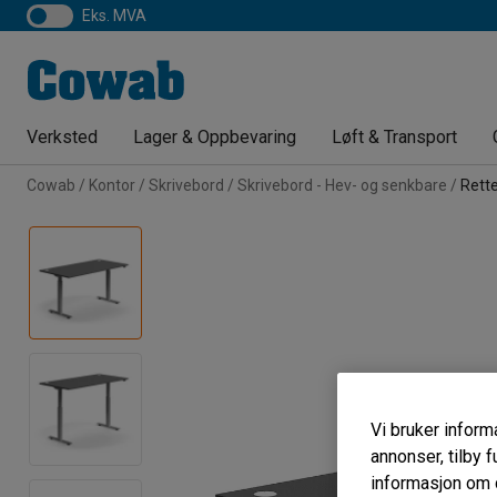
eks. MVA
Verksted
Lager & Oppbevaring
Løft & Transport
Cowab
Kontor
Skrivebord
Skrivebord - Hev- og senkbare
Rette
Vi bruker informa
annonser, tilby f
informasjon om d