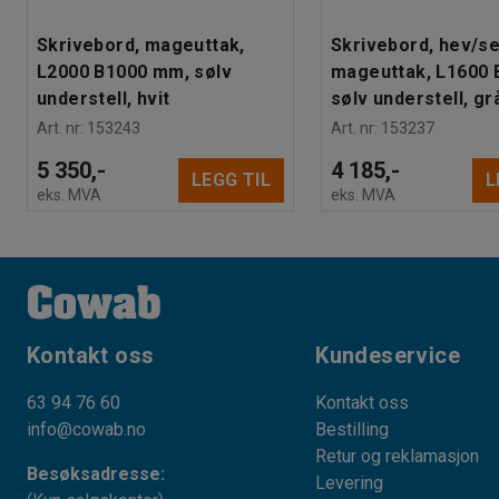
Skrivebord, mageuttak,
Skrivebord, hev/se
L2000 B1000 mm, sølv
mageuttak, L1600 
understell, hvit
sølv understell, gr
Art. nr
:
153243
Art. nr
:
153237
5 350,-
4 185,-
LEGG TIL
L
eks. MVA
eks. MVA
Kontakt oss
Kundeservice
63 94 76 60
Kontakt oss
info@cowab.no
Bestilling
Retur og reklamasjon
Besøksadresse:
Levering