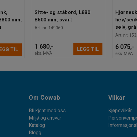
nk,
Sitte- og ståbord, L880
Hjørnesk
B800 mm,
B600 mm, svart
hev/senk
å
sølv, grå
Art. nr
:
149060
Art. nr
:
153
1 680,-
6 075,-
LEGG TIL
EGG TIL
eks. MVA
eks. MVA
Om Cowab
Vilkår
Bli kjent med oss
Kjøpsvilkår
Miljø og ansvar
Personvernpo
Katalog
Informasjons
Blogg