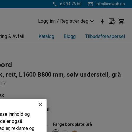
63 94 76 60
info@cowab.no
Logg inn / Registrer deg
ring & Avfall
Katalog
Blogg
Tilbudsforespørsel
bord
, rett, L1600 B800 mm, sølv understell, grå
217
sk
sjonsfunksjon
k bordplate med kabelhull
passe innhold og
i deler også
)
Farge bordplate
:
Grå
edier, reklame og