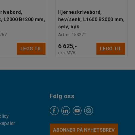
rivebord,
Hjørneskrivebord,
, L2000 B1200 mm,
hev/senk, L1600 B2000 mm,
sølv, bøk
267
Art. nr
:
153271
6 625,-
LEGG TIL
LEGG TIL
eks. MVA
Følg oss
licy
kapsler
ABONNER PÅ NYHETSBREV