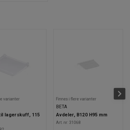
re varianter
Finnes i flere varianter
BETA
il lagerskuff, 115
Avdeler, B120 H95 mm
Art. nr
:
31068
82