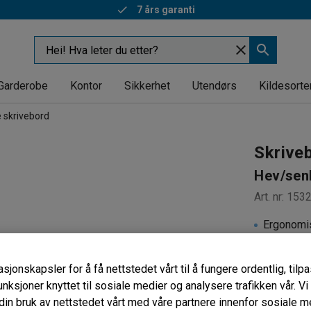
7 års garanti
Garderobe
Kontor
Sikkerhet
Utendørs
Kildesorte
 skrivebord
Skrive
Hev/senk
Art. nr
:
153
Ergonomi
Antikolli
Slitester
sjonskapsler for å få nettstedet vårt til å fungere ordentlig, til
unksjoner knyttet til sosiale medier og analysere trafikken vår. V
Lengde (mm
in bruk av nettstedet vårt med våre partnere innenfor sosiale m
1600