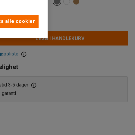
a alle cookier
LEGG I HANDLEKURV
jøpsliste
elighet
stid 3
5 dager
‑
s garanti