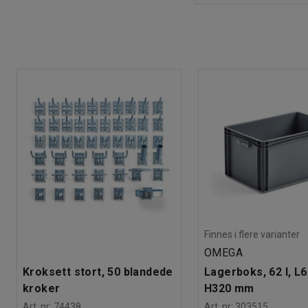
Finnes i flere varianter
OMEGA
Kroksett stort, 50 blandede
Lagerboks, 62 l, L
kroker
H320 mm
Art. nr
:
74438
Art. nr
:
303515