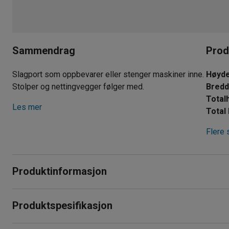
Sammendrag
Prod
Slagport som oppbevarer eller stenger maskiner inne.
Høyd
Stolper og nettingvegger følger med.
Bred
Total
Les mer
Total
Flere 
Produktinformasjon
Slagport som monteres på valgfri side av de medfølgende s
Produktspesifikasjon
profilskinne.
Høyde
:
1300
mm