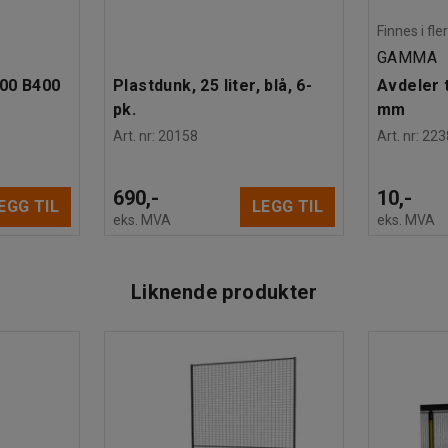
Finnes i fle
GAMMA
600 B400
Plastdunk, 25 liter, blå, 6-
Avdeler t
pk.
mm
Art. nr
:
20158
Art. nr
:
223
690,-
10,-
EGG TIL
LEGG TIL
eks. MVA
eks. MVA
Liknende produkter