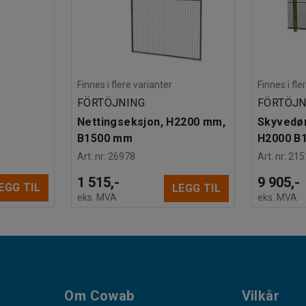
Finnes i flere varianter
Finnes i fle
FÖRTÖJNING
FÖRTÖJN
Nettingseksjon, H2200 mm,
Skyvedør
B1500 mm
H2000 B
Art. nr
:
26978
Art. nr
:
215
1 515,-
9 905,-
EGG TIL
LEGG TIL
eks. MVA
eks. MVA
Om Cowab
Vilkår