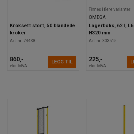
Finnes i flere varianter
OMEGA
Kroksett stort, 50 blandede
Lagerboks, 62 l, L
kroker
H320 mm
Art. nr
:
74438
Art. nr
:
303515
860,-
225,-
LEGG TIL
L
eks. MVA
eks. MVA