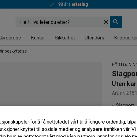
90 års erfaring
Garderobe
Kontor
Sikkerhet
Utendørs
Kildesorte
inbeskyttelse
FÖRTÖJNIN
Slagpo
Uten ka
Art. nr
:
215
Slagport
Flere stør
Inkludert 
sjonskapsler for å få nettstedet vårt til å fungere ordentlig, til
unksjoner knyttet til sosiale medier og analysere trafikken vår. V
Høyde (mm
in bruk av nettstedet vårt med våre partnere innenfor sosiale m