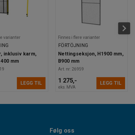
re varianter
Finnes i flere varianter
ING
FÖRTÖJNING
, inklusiv karm,
Nettingseksjon, H1900 mm,
1400 mm
B900 mm
19
Art. nr
:
26959
1 275,-
LEGG TIL
LEGG TIL
eks. MVA
Følg oss