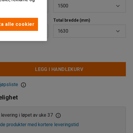
1500
 (mm)
Total bredde (mm)
900
a alle cookier
1630
1500
1030
1630
LEGG I HANDLEKURV
jøpsliste
elighet
levering i løpet av uke 37
de produkter med kortere leveringstid