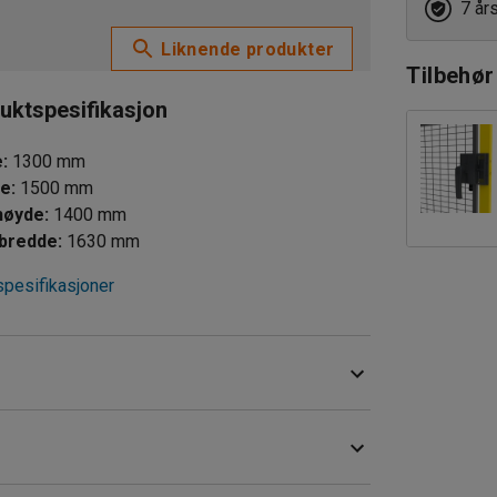
7 år
Liknende produkter
Tilbehør
uktspesifikasjon
e
:
1300
mm
de
:
1500
mm
høyde
:
1400
mm
 bredde
:
1630
mm
spesifikasjoner
tolpene med en enkel festeanordning og en u-