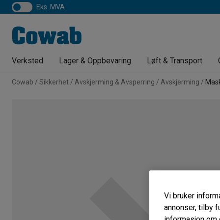
eks. MVA
Verksted
Lager & Oppbevaring
Løft & Transport
Cowab
Sikkerhet
Avskjerming & Avsperring
Avskjerming
Mask
Vi bruker informa
annonser, tilby f
informasjon om d