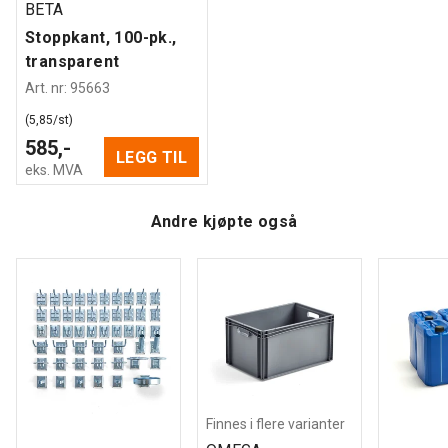
Oppbevaringsboksen selges stykkvis.
BETA
Stoppkant, 100-pk.,
transparent
Art. nr
:
95663
(5,85/st)
585,-
LEGG TIL
eks. MVA
Andre kjøpte også
Finnes i flere varianter