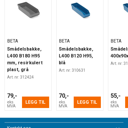
BETA
BETA
BETA
Smådelsbakke,
Smådelsbakke,
Smådel
L400 B180 H95
L400 B120 H95,
400x90x
mm, resirkulert
blå
Art. nr
:
31
plast, grå
Art. nr
:
310631
Art. nr
:
312424
79,-
70,-
55,-
LEGG TIL
LEGG TIL
eks.
eks.
eks.
MVA
MVA
MVA