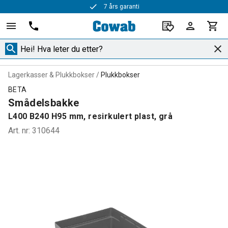
7 års garanti
Rask levering
Lagerkasser & Plukkbokser
Plukkbokser
BETA
Smådelsbakke
L400 B240 H95 mm, resirkulert plast, grå
Art. nr
:
310644