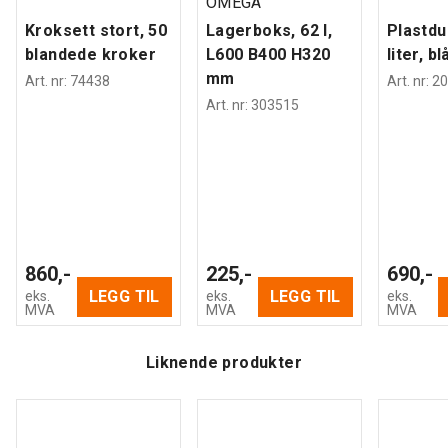
OMEGA
Kroksett stort, 50
Lagerboks, 62 l,
Plastdu
blandede kroker
L600 B400 H320
liter, bl
mm
Art. nr
:
74438
Art. nr
:
20
Art. nr
:
303515
860,-
225,-
690,-
LEGG TIL
LEGG TIL
eks.
eks.
eks.
MVA
MVA
MVA
Liknende produkter