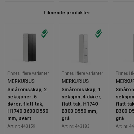
Liknende produkter
Finnes i flere varianter
Finnes i flere varianter
Finnes i f
MERKURIUS
MERKURIUS
MERKUR
Småromsskap, 2
Småromsskap, 1
Smårom
seksjoner, 6
seksjon, 4 dører,
seksjon
dører, flatt tak,
flatt tak, H1740
flatt ta
H1740 B600 D550
B300 D550 mm,
B300 D
mm, svart
grå
grå
Art. nr
:
443159
Art. nr
:
443183
Art. nr
:
44