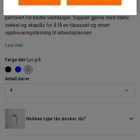
Oppbevaringsskap i to seksjoner med fire smårom for
smart oppbevaring av personlige eiendeler. Stålskapet er
perforert for bedre ventilasjon. Suppler gjerne med stativ,
sokkel og skaplås for å få en tilpasset og smart
oppbevaringsløsning til arbeidsplassen.
Les mer
Farge dør
:
Lys grå
Antall dører
4
4
6
Hvilken type lås ønsker du?
8