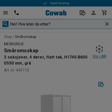
Rask levering
Skap
Småromskap
MERKURIUS
Småromsskap
Vis i AR
2 seksjoner, 4 dører, flatt tak, H1740 B600
D550 mm, grå
Art. nr
:
443113