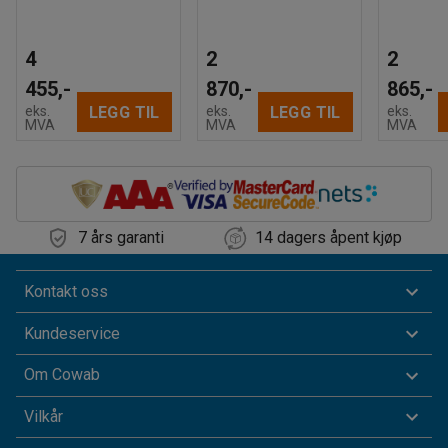
4
2
2
455,-
870,-
865,-
LEGG TIL
LEGG TIL
eks.
eks.
eks.
MVA
MVA
MVA
7 års garanti
14 dagers åpent kjøp
Kontakt oss
Kundeservice
Om Cowab
Vilkår