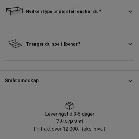
Hvilken type understell ønsker du?
Trenger du noe tilbehør?
Småromsskap
Produktinformasjon
Leveringstid 3
5 dager
‑
Småromskap i to seksjoner med fire rom for smart
7 års garanti
oppbevaring av personlige eiendeler. Oppbevaringsskapet
Fri frakt over 12 000,- (eks. mva.)
Leveringstid 3
5 dager
er laget av pulverlakkert stål med grålakkert stamme.
‑
Dørene er tilgjengelige i flere farger.