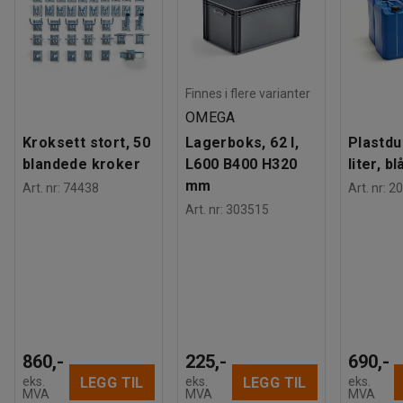
Media
Finnes i flere varianter
Vis produkt i 3D
OMEGA
Kroksett stort, 50
Lagerboks, 62 l,
Plastdu
blandede kroker
L600 B400 H320
liter, bl
mm
Art. nr
:
74438
Art. nr
:
20
Art. nr
:
303515
860,-
225,-
690,-
LEGG TIL
LEGG TIL
eks.
eks.
eks.
MVA
MVA
MVA