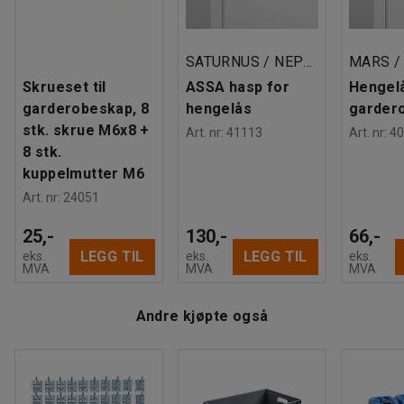
Tykkelse dør
:
15
mm
Ståltykkelse dør
:
0,8
mm
Ståltykkelse på stamme
:
0,7
mm
SATURNUS / NEPTUNUS / MERKURIUS
Dørbredde (klesskap)
:
300
mm
Skrueset til
ASSA hasp for
Hengelå
Tak
:
Flatt
garderobeskap, 8
hengelås
garder
Materiale
:
Stål
stk. skrue M6x8 +
Art. nr
:
41113
Art. nr
:
40
Farge dør
:
Lys grå
8 stk.
Fargekode dør
:
RAL 7035
kuppelmutter M6
Farge stamme
:
Lys grå
Art. nr
:
24051
Fargekode stamme
:
RAL 7035
Antall dører
:
4
25,-
130,-
66,-
Antall seksjoner
:
2
LEGG TIL
LEGG TIL
eks.
eks.
eks.
Anbefalt antall personer til håndtering
:
2
MVA
MVA
MVA
Beregnet håndteringstid/person
:
15
Min
Vekt
:
54,01
kg
Andre kjøpte også
Montering
:
Montert
Tester
:
EN 16121:2023
Kvalitets- og miljømerking
:
Byggvarubedömd ID: 148671