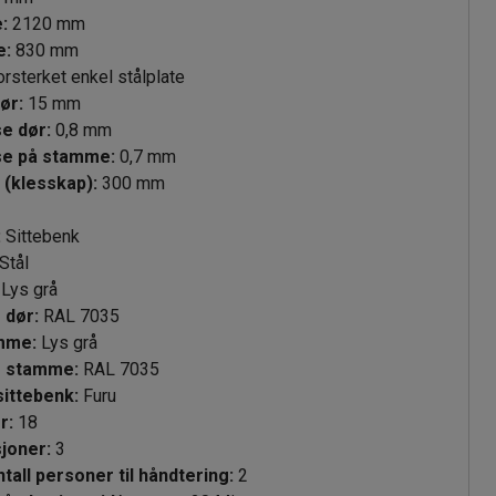
e
:
2120
mm
e
:
830
mm
orsterket enkel stålplate
else dør
:
15
mm
se dør
:
0,8
mm
lse på stamme
:
0,7
mm
 (klesskap)
:
300
mm
:
Sittebenk
Stål
Lys grå
 dør
:
RAL 7035
amme
:
Lys grå
e stamme
:
RAL 7035
sittebenk
:
Furu
rer
:
18
seksjoner
:
3
tall personer til håndtering
:
2