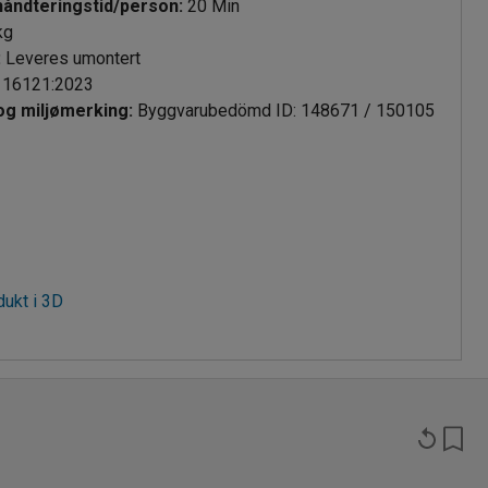
håndteringstid/person
:
20
Min
kg
:
Leveres umontert
 16121:2023
 og miljømerking
:
Byggvarubedömd ID: 148671 / 150105
dukt i 3D