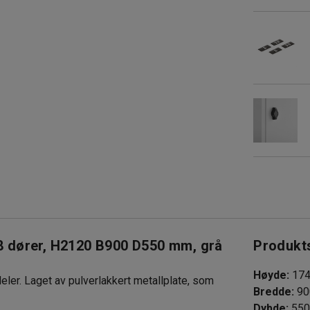
8 dører, H2120 B900 D550 mm, grå
Produkt
Høyde
:
17
eler. Laget av pulverlakkert metallplate, som
Bredde
:
90
Dybde
:
55