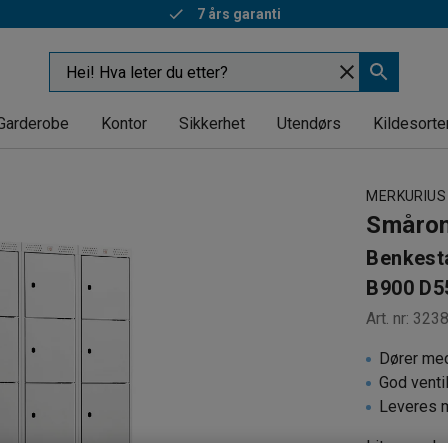
7 års garanti
Rask levering
Garderobe
Kontor
Sikkerhet
Utendørs
Kildesorte
MERKURIUS
Småro
Benkesta
B900 D5
Art. nr
:
323
Dører me
God venti
Leveres 
Lite romska