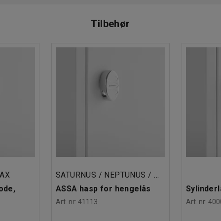
veringstid 3
5 dager
‑
Tilbehør
NAX
SATURNUS / NEPTUNUS / MERKURIUS
ode,
ASSA hasp for hengelås
Sylinderl
Art. nr
:
41113
Art. nr
:
400