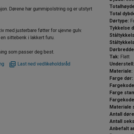
Totalhøyd
jon. Dørene har gummipolstring og er utstyrt
Total dybd
Dørtype
:
F
Tykk
iv med justerbare føtter for ujevne gulv.
Ståltykkel
en sittebenk i lakkert furu.
Ståltykke
Dørbredde
ning som passer deg best.
Tak
:
Flatt
ng
Last ned vedlikeholdsråd
Understell
Materiale
:
Farge dør
:
Fargekode
Farge st
Fargekod
Materiale 
Antall dø
Antall 
Anbefalt an