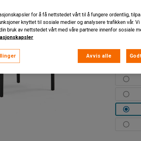
og perforer
sjonskapsler for å få nettstedet vårt til å fungere ordentlig, til
låsemekani
unksjoner knyttet til sosiale medier og analysere trafikken vår. V
Les mer
in bruk av nettstedet vårt med våre partnere innenfor sosiale m
asjonskapsler
Farge dør
:
L
llinger
Avvis alle
Godt