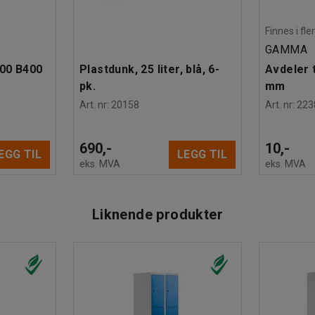
Finnes i fle
GAMMA
600 B400
Plastdunk, 25 liter, blå, 6-
Avdeler t
pk.
mm
Art. nr
:
20158
Art. nr
:
223
690,-
10,-
EGG TIL
LEGG TIL
eks. MVA
eks. MVA
Liknende produkter