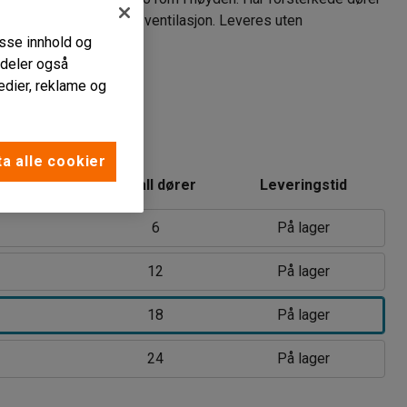
inger i rammen for god ventilasjon. Leveres uten
passe innhold og
sme.
i deler også
edier, reklame og
ys grå
a alle cookier
Antall dører
Leveringstid
6
På lager
12
På lager
18
På lager
24
På lager