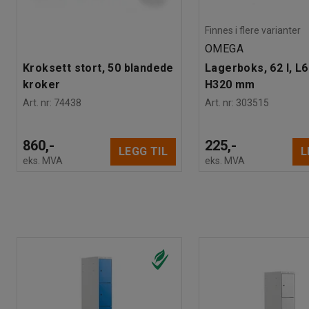
Finnes i flere varianter
OMEGA
Kroksett stort, 50 blandede
Lagerboks, 62 l, L
kroker
H320 mm
Art. nr
:
74438
Art. nr
:
303515
860,-
225,-
LEGG TIL
L
eks. MVA
eks. MVA