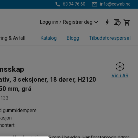
63 94 76 60
info@cowab.no
Logg inn / Registrer deg
ring & Avfall
Katalog
Blogg
Tilbudsforespørsel
msskap
Vis i AR
tiv, 3 seksjoner, 18 dører, H2120
50 mm, grå
8133
d gummidempere
lasjon
montert
p med benkestativ og 6 rom i høyden. Har forsterkede dører