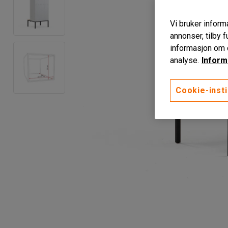
Vi bruker informa
annonser, tilby f
informasjon om d
analyse.
Inform
Cookie-insti