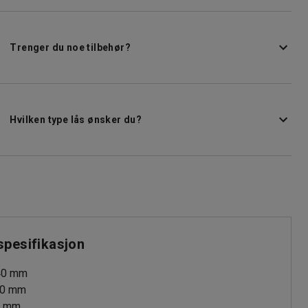
Trenger du noe tilbehør?
Hvilken type lås ønsker du?
spesifikasjon
40
mm
0
mm
0
mm