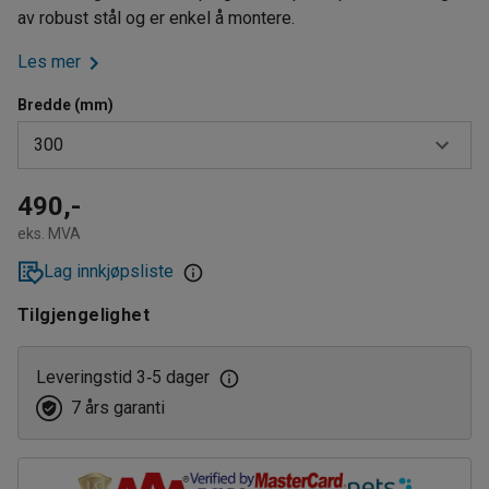
av robust stål og er enkel å montere.
Les mer
Bredde (mm)
300
300
490,-
eks. MVA
600
Lag innkjøpsliste
800
Tilgjengelighet
900
1200
Leveringstid 3
5 dager
‑
7 års garanti