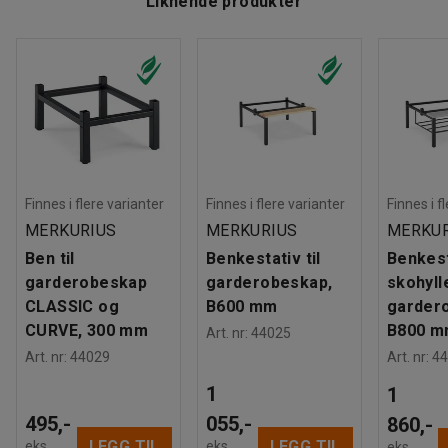
Liknende produkter
Finnes i flere varianter
Finnes i flere varianter
Finnes i f
MERKURIUS
MERKURIUS
MERKUR
Ben til
Benkestativ til
Benkes
garderobeskap
garderobeskap,
skohylle
CLASSIC og
B600 mm
garder
CURVE, 300 mm
B800 m
Art. nr
:
44025
Art. nr
:
44029
Art. nr
:
44
1
1
495,-
055,-
860,-
LEGG TIL
LEGG TIL
eks.
eks.
eks.