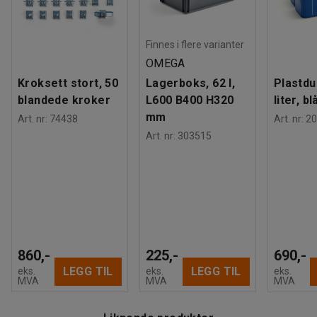
Kvalitets- og miljømerking
:
Byggvarubedömd ID: 148156
Finnes i flere varianter
OMEGA
Kroksett stort, 50
Lagerboks, 62 l,
Plastdu
blandede kroker
L600 B400 H320
liter, bl
mm
Art. nr
:
74438
Art. nr
:
20
Art. nr
:
303515
860,-
225,-
690,-
LEGG TIL
LEGG TIL
eks.
eks.
eks.
MVA
MVA
MVA