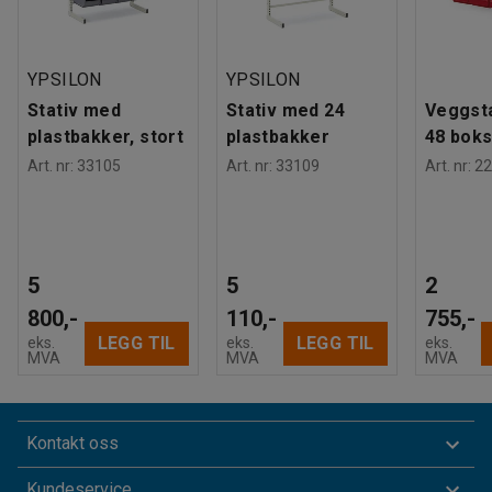
YPSILON
YPSILON
Stativ med
Stativ med 24
Veggst
plastbakker, stort
plastbakker
48 bok
Art. nr
:
33105
Art. nr
:
33109
Art. nr
:
22
5
5
2
800,-
110,-
755,-
LEGG TIL
LEGG TIL
eks.
eks.
eks.
MVA
MVA
MVA
Kontakt oss
Kundeservice