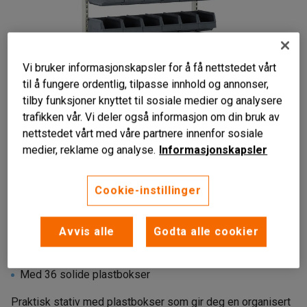
Vi bruker informasjonskapsler for å få nettstedet vårt
til å fungere ordentlig, tilpasse innhold og annonser,
tilby funksjoner knyttet til sosiale medier og analysere
trafikken vår. Vi deler også informasjon om din bruk av
nettstedet vårt med våre partnere innenfor sosiale
medier, reklame og analyse.
Informasjonskapsler
Liknende produkter
Cookie-instillinger
Avvis alle
Godta alle cookier
Lett tilgjengelig oppbevaring
Perforert stativ
Med 36 solide plastbokser
Praktisk stativ med plastbokser som gir deg en organisert