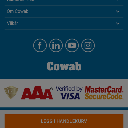
Om Cowab
Vilkår
LEGG I HANDLEKURV