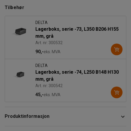
Tilbehør
DELTA
Lagerboks, serie -73, L350 B206 H155
mm, grå
Art. nr: 300532
90,-
eks. MVA
DELTA
Lagerboks, serie -74, L250 B148 H130
mm, grå
Art. nr: 300542
45,-
eks. MVA
Produktinformasjon
Stativ med lagerbokser som gir en organisert løsning for