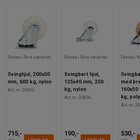
Finnes i flere varianter
Finnes i flere varianter
Finnes i f
Svinghjul, 200x50
Svingbart hjul,
Svingba
mm, 600 kg, nylon
125x40 mm, 250
med br
kg, nylon
160x50
Art. nr
:
20845
kg, pol
Art. nr
:
20836
Art. nr
:
20
715,-
190,-
530,-