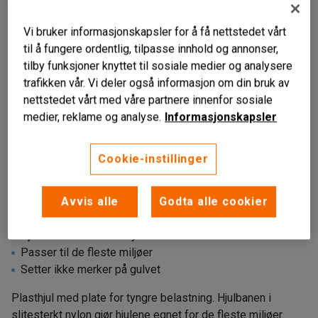
Vi bruker informasjonskapsler for å få nettstedet vårt
til å fungere ordentlig, tilpasse innhold og annonser,
tilby funksjoner knyttet til sosiale medier og analysere
trafikken vår. Vi deler også informasjon om din bruk av
nettstedet vårt med våre partnere innenfor sosiale
medier, reklame og analyse.
Informasjonskapsler
Cookie-instillinger
Avvis alle
Godta alle cookier
Hjulbane i slitesterkt nylon
Passer til de fleste miljøer
Setter ikke merker på gulvet
Plasthjul med plate for tyngre belastning. Hjulbanen i
slitesterkt nylon gjør hjulene egnet for de fleste miljøer.