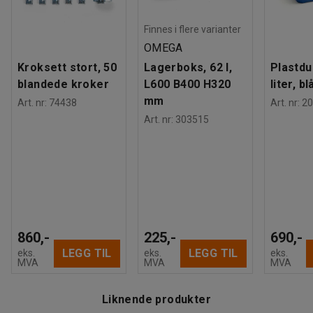
Finnes i flere varianter
OMEGA
Kroksett stort, 50
Lagerboks, 62 l,
Plastdu
blandede kroker
L600 B400 H320
liter, bl
mm
Art. nr
:
74438
Art. nr
:
20
Art. nr
:
303515
860,-
225,-
690,-
LEGG TIL
LEGG TIL
eks.
eks.
eks.
MVA
MVA
MVA
Liknende produkter