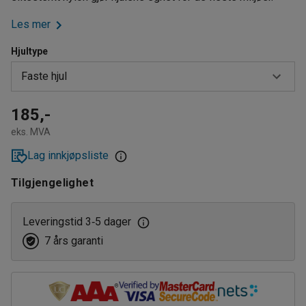
Les mer
Hjultype
Faste hjul
Faste hjul
185,-
eks. MVA
Svingbare
Lag innkjøpsliste
Svingbare med brems
Tilgjengelighet
Leveringstid 3
5 dager
‑
7 års garanti