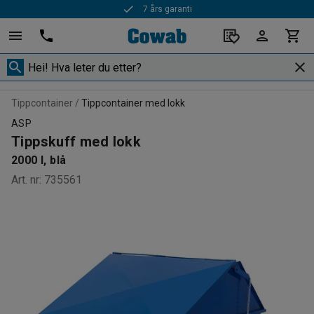
7 års garanti
Tippcontainer
Tippcontainer med lokk
ASP
Tippskuff med lokk
2000 l, blå
Art. nr
:
735561