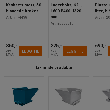
Kroksett stort, 50
Lagerboks, 62 l,
Plastdu
blandede kroker
L600 B400 H320
liter, bl
mm
Art. nr
:
74438
Art. nr
:
20
Art. nr
:
303515
860,-
225,-
690,-
LEGG TIL
LEGG TIL
eks.
eks.
eks.
MVA
MVA
MVA
Liknende produkter