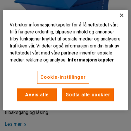
Vi bruker informasjonskapsler for å få nettstedet vårt
til å fungere ordentlig, tilpasse innhold og annonser,
tilby funksjoner knyttet til sosiale medier og analysere
trafikken vår. Vi deler også informasjon om din bruk av
nettstedet vårt med våre partnere innenfor sosiale
medier, reklame og analyse.
Informasjonskapsler
Cookie-instillinger
Tåler tøffe tak
Forsterkede hjørner
Automatisk/manuell tømming
Avvis alle
Godta alle cookier
Tippcontainer med lokk. Automatisk tipping og tømming,
tilbakegang og låsing.
Les mer