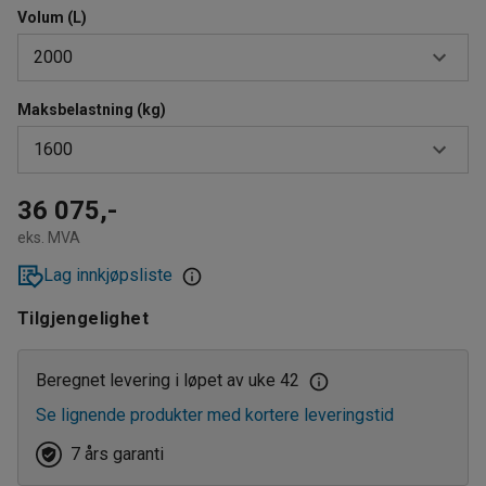
Volum (L)
2000
Maksbelastning (kg)
150
1600
300
600
150
36 075,-
eks. MVA
900
300
Lag innkjøpsliste
1100
600
Tilgjengelighet
1600
900
2000
1600
Beregnet levering i løpet av uke 42
Se lignende produkter med kortere leveringstid
2000
7 års garanti
11005