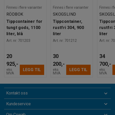
Finnes i flere varianter
Finnes i flere varianter
Finnes i f
RÖDBOK
SKOGSLIND
SKOGSL
Tippcontainer for
Tippcontainer,
Tippcon
tungt gods, 1100
rustfri 304, 900
rustfri 
liter, blå
liter
liter
Art. nr
:
701203
Art. nr
:
701212
Art. nr
:
70
20
30
34
925,-
200,-
700,-
LEGG TIL
LEGG TIL
eks.
eks.
eks.
MVA
MVA
MVA
Kontakt oss
Kundeservice
Om Cowab