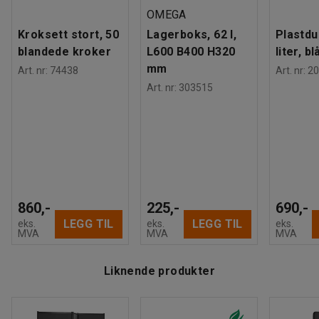
OMEGA
Kroksett stort, 50
Lagerboks, 62 l,
Plastdu
blandede kroker
L600 B400 H320
liter, bl
mm
Art. nr
:
74438
Art. nr
:
20
Art. nr
:
303515
860,-
225,-
690,-
LEGG TIL
LEGG TIL
eks.
eks.
eks.
MVA
MVA
MVA
Liknende produkter