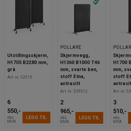
POLLARE
POLLA
Utstillingsskjerm,
Skjermvegg,
Skjerm
H1705 B2280 mm,
H1360 B1000 T46
H1700 
grå
mm, svarte ben,
mm, sva
stoff Etna,
stoff E
Art. nr
:
52519
antrasitt
antrasit
Art. nr
:
539312
Art. nr
:
53
6
2
3
550,-
965,-
510,-
LEGG TIL
eks.
LEGG TIL
eks.
eks.
MVA
MVA
MVA